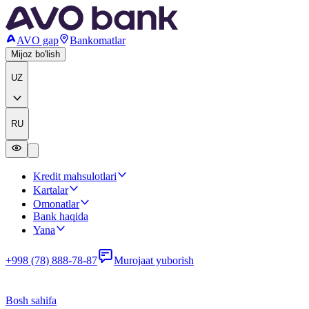
AVO gap
Bankomatlar
Mijoz bo'lish
UZ
RU
Kredit mahsulotlari
Kartalar
Omonatlar
Bank haqida
Yana
+998 (78) 888-78-87
Murojaat yuborish
Bosh sahifa