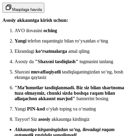
Maqolaga havola
Asosiy akkauntga kirish uchun:
AVO ilovasini
oching
Yangi
telefon raqamingiz bilan ro‘yxatdan o‘ting
Ekrandagi
ko‘rsatmalarga
amal qiling
Asosiy da
"Shaxsni tasdiqlash"
tugmasini tanlang
Shaxsni
muvaffaqiyatli
tasdiqlaganingizdan so‘ng, bosh
ekranga qaytasiz
"Ma’lumotlar tasdiqlanmadi. Biz siz bilan shartnoma
tuza olmaymiz, chunki sizda boshqa raqam bilan
allaqachon akkaunt mavjud"
bannerini bosing
Yangi
PIN-kod
o‘ylab toping va o‘rnating
Tayyor! Siz
asosiy
akkauntga kirdingiz
Akkauntga kirganingizdan so‘ng, ilovadagi raqam
avtomatik ravishda yangilanadi