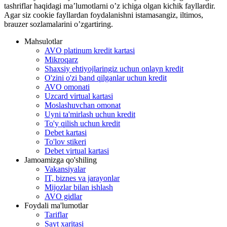
tashriflar haqidagi ma’lumotlarni o’z ichiga olgan kichik fayllardir.
Agar siz cookie fayllardan foydalanishni istamasangiz, iltimos,
brauzer sozlamalarini o’zgartiring.
Mahsulotlar
AVO platinum kredit kartasi
Mikroqarz
Shaxsiy ehtiyojlaringiz uchun onlayn kredit
O'zini o'zi band qilganlar uchun kredit
AVO omonati
Uzcard virtual kartasi
Moslashuvchan omonat
Uyni ta'mirlash uchun kredit
To'y qilish uchun kredit
Debet kartasi
To'lov stikeri
Debet virtual kartasi
Jamoamizga qo'shiling
Vakansiyalar
IT, biznes va jarayonlar
Mijozlar bilan ishlash
AVO gidlar
Foydali ma'lumotlar
Tariflar
Sayt xaritasi