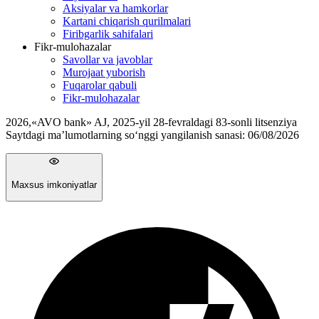
Aksiyalar va hamkorlar
Kartani chiqarish qurilmalari
Firibgarlik sahifalari
Fikr-mulohazalar
Savollar va javoblar
Murojaat yuborish
Fuqarolar qabuli
Fikr-mulohazalar
2026
,
«AVO bank» AJ, 2025-yil 28-fevraldagi 83-sonli litsenziya
Saytdagi ma’lumotlarning so‘nggi yangilanish sanasi:
06/08/2026
Maxsus imkoniyatlar