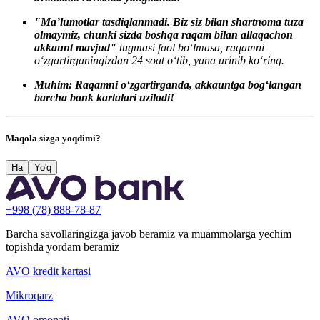
"Ma’lumotlar tasdiqlanmadi. Biz siz bilan shartnoma tuza
olmaymiz, chunki sizda boshqa raqam bilan allaqachon
akkaunt mavjud"
tugmasi faol bo‘lmasa, raqamni
o‘zgartirganingizdan 24 soat o‘tib, yana urinib ko‘ring.
Muhim: Raqamni o‘zgartirganda, akkauntga bog‘langan
barcha bank kartalari uziladi!
Maqola sizga yoqdimi?
Ha
Yo'q
+998 (78) 888-78-87
Barcha savollaringizga javob beramiz va muammolarga yechim
topishda yordam beramiz
AVO kredit kartasi
Mikroqarz
AVO omonati