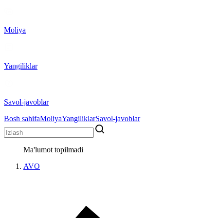
Moliya
Yangiliklar
Savol-javoblar
Bosh sahifa
Moliya
Yangiliklar
Savol-javoblar
Ma'lumot topilmadi
AVO