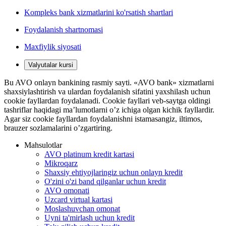
Kompleks bank xizmatlarini ko'rsatish shartlari
Foydalanish shartnomasi
Maxfiylik siyosati
Valyutalar kursi
Bu AVO onlayn bankining rasmiy sayti. «AVO bank» xizmatlarni
shaxsiylashtirish va ulardan foydalanish sifatini yaxshilash uchun
cookie fayllardan foydalanadi. Cookie fayllari veb-saytga oldingi
tashriflar haqidagi ma’lumotlarni o’z ichiga olgan kichik fayllardir.
Agar siz cookie fayllardan foydalanishni istamasangiz, iltimos,
brauzer sozlamalarini o’zgartiring.
Mahsulotlar
AVO platinum kredit kartasi
Mikroqarz
Shaxsiy ehtiyojlaringiz uchun onlayn kredit
O'zini o'zi band qilganlar uchun kredit
AVO omonati
Uzcard virtual kartasi
Moslashuvchan omonat
Uyni ta'mirlash uchun kredit