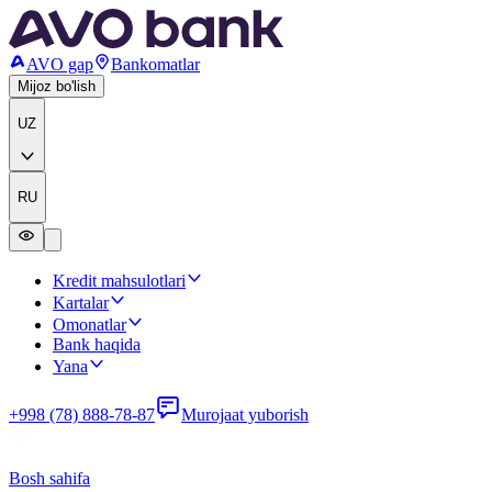
AVO gap
Bankomatlar
Mijoz bo'lish
UZ
RU
Kredit mahsulotlari
Kartalar
Omonatlar
Bank haqida
Yana
+998 (78) 888-78-87
Murojaat yuborish
Bosh sahifa