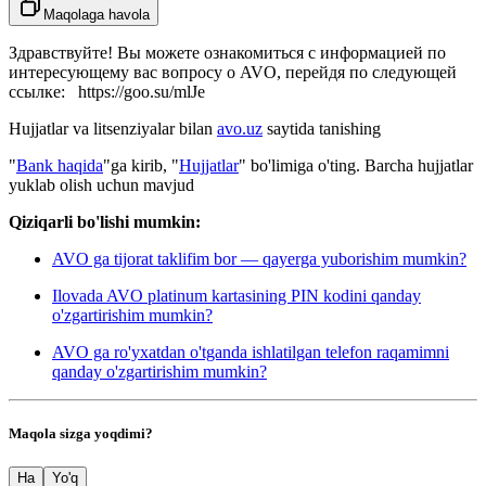
Maqolaga havola
Здравствуйте! Вы можете ознакомиться с информацией по
интересующему вас вопросу о AVO, перейдя по следующей
ссылке:
https://goo.su/mlJe
Hujjatlar va litsenziyalar bilan
avo.uz
saytida tanishing
"
Bank haqida
"ga kirib, "
Hujjatlar
" bo'limiga o'ting. Barcha hujjatlar
yuklab olish uchun mavjud
Qiziqarli bo'lishi mumkin:
AVO ga tijorat taklifim bor — qayerga yuborishim mumkin?
Ilovada AVO platinum kartasining PIN kodini qanday
o'zgartirishim mumkin?
AVO ga ro'yxatdan o'tganda ishlatilgan telefon raqamimni
qanday o'zgartirishim mumkin?
Maqola sizga yoqdimi?
Ha
Yo'q