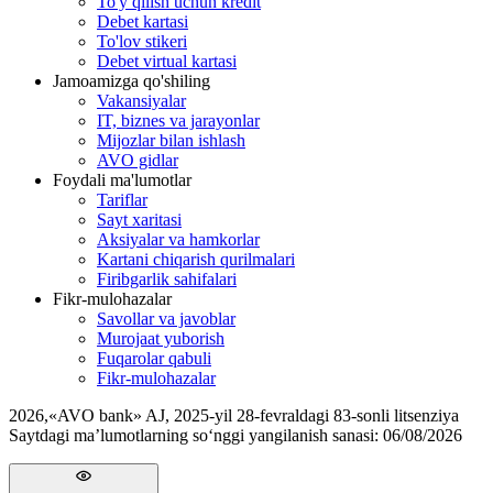
To'y qilish uchun kredit
Debet kartasi
To'lov stikeri
Debet virtual kartasi
Jamoamizga qo'shiling
Vakansiyalar
IT, biznes va jarayonlar
Mijozlar bilan ishlash
AVO gidlar
Foydali ma'lumotlar
Tariflar
Sayt xaritasi
Aksiyalar va hamkorlar
Kartani chiqarish qurilmalari
Firibgarlik sahifalari
Fikr-mulohazalar
Savollar va javoblar
Murojaat yuborish
Fuqarolar qabuli
Fikr-mulohazalar
2026
,
«AVO bank» AJ, 2025-yil 28-fevraldagi 83-sonli litsenziya
Saytdagi ma’lumotlarning so‘nggi yangilanish sanasi:
06/08/2026