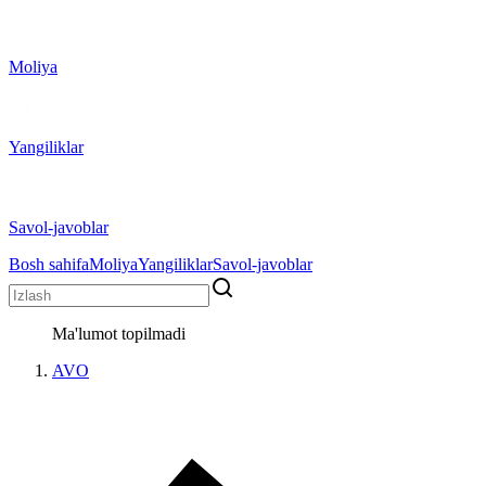
Moliya
Yangiliklar
Savol-javoblar
Bosh sahifa
Moliya
Yangiliklar
Savol-javoblar
Ma'lumot topilmadi
AVO