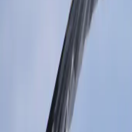
AVO gap