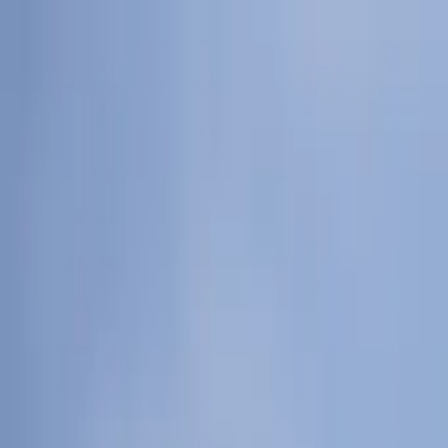
AVO gap
Bankomatlar
Mijoz bo'lish
UZ
RU
Kredit mahsulotlari
Kartalar
Omonatlar
Bank haqida
Yana
+998 (78) 888-78-87
Murojaat yuborish
Bosh sahifa