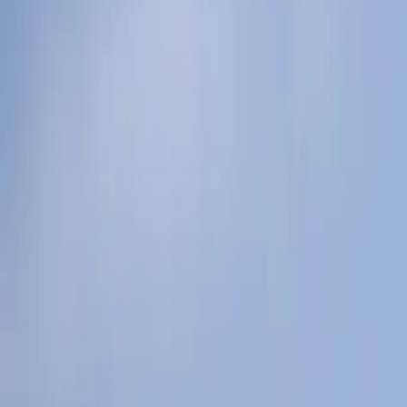
Oʻzbekistonda iste’mol krediti