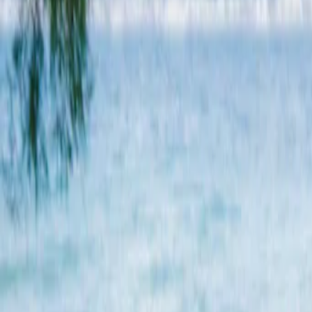
Moliya
Yangiliklar
Savol-javoblar
Bosh sahifa
Moliya
Yangiliklar
Savol-javoblar
AVO