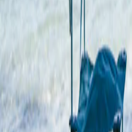
AVO gap