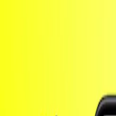
AVO gap
Bankomatlar
Mijoz bo'lish
UZ
RU
Kredit mahsulotlari
Kartalar
Omonatlar
Bank haqida
Yana
+998 (78) 888-78-87
Murojaat yuborish
Bosh sahifa