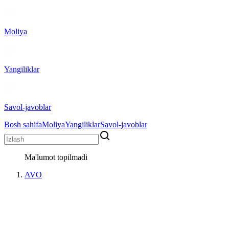
Moliya
Yangiliklar
Savol-javoblar
Bosh sahifa
Moliya
Yangiliklar
Savol-javoblar
Ma'lumot topilmadi
AVO