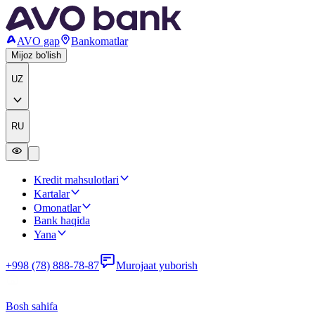
AVO gap
Bankomatlar
Mijoz bo'lish
UZ
RU
Kredit mahsulotlari
Kartalar
Omonatlar
Bank haqida
Yana
+998 (78) 888-78-87
Murojaat yuborish
Bosh sahifa