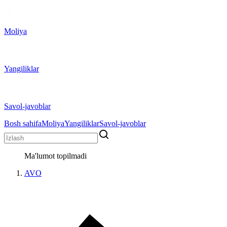
Moliya
Yangiliklar
Savol-javoblar
Bosh sahifa
Moliya
Yangiliklar
Savol-javoblar
Ma'lumot topilmadi
AVO