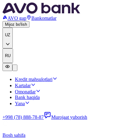
AVO gap
Bankomatlar
Mijoz bo'lish
UZ
RU
Kredit mahsulotlari
Kartalar
Omonatlar
Bank haqida
Yana
+998 (78) 888-78-87
Murojaat yuborish
Bosh sahifa