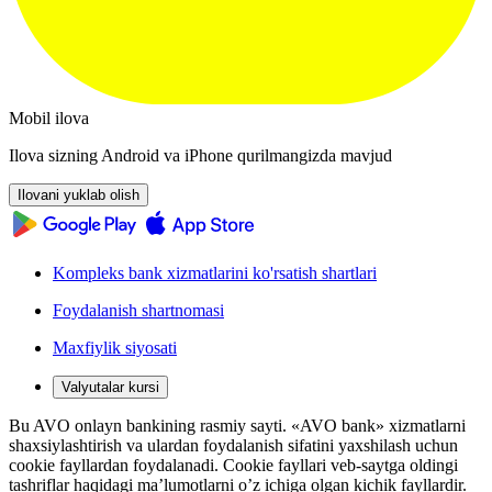
Mobil ilova
Ilova sizning Android va iPhone qurilmangizda mavjud
Ilovani yuklab olish
Kompleks bank xizmatlarini ko'rsatish shartlari
Foydalanish shartnomasi
Maxfiylik siyosati
Valyutalar kursi
Bu AVO onlayn bankining rasmiy sayti. «AVO bank» xizmatlarni
shaxsiylashtirish va ulardan foydalanish sifatini yaxshilash uchun
cookie fayllardan foydalanadi. Cookie fayllari veb-saytga oldingi
tashriflar haqidagi ma’lumotlarni o’z ichiga olgan kichik fayllardir.