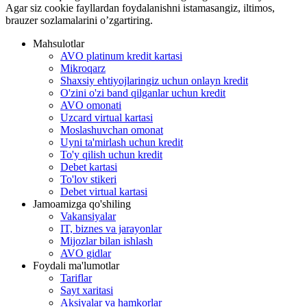
Agar siz cookie fayllardan foydalanishni istamasangiz, iltimos,
brauzer sozlamalarini o’zgartiring.
Mahsulotlar
AVO platinum kredit kartasi
Mikroqarz
Shaxsiy ehtiyojlaringiz uchun onlayn kredit
O'zini o'zi band qilganlar uchun kredit
AVO omonati
Uzcard virtual kartasi
Moslashuvchan omonat
Uyni ta'mirlash uchun kredit
To'y qilish uchun kredit
Debet kartasi
To'lov stikeri
Debet virtual kartasi
Jamoamizga qo'shiling
Vakansiyalar
IT, biznes va jarayonlar
Mijozlar bilan ishlash
AVO gidlar
Foydali ma'lumotlar
Tariflar
Sayt xaritasi
Aksiyalar va hamkorlar