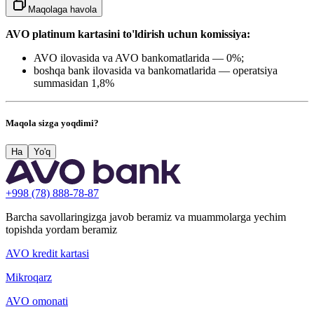
Maqolaga havola
AVO platinum kartasini to'ldirish uchun komissiya:
AVO ilovasida va AVO bankomatlarida — 0%;
boshqa bank ilovasida va bankomatlarida — operatsiya
summasidan 1,8%
Maqola sizga yoqdimi?
Ha
Yo'q
+998 (78) 888-78-87
Barcha savollaringizga javob beramiz va muammolarga yechim
topishda yordam beramiz
AVO kredit kartasi
Mikroqarz
AVO omonati