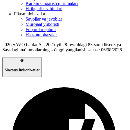
Kartani chiqarish qurilmalari
Firibgarlik sahifalari
Fikr-mulohazalar
Savollar va javoblar
Murojaat yuborish
Fuqarolar qabuli
Fikr-mulohazalar
2026
,
«AVO bank» AJ, 2025-yil 28-fevraldagi 83-sonli litsenziya
Saytdagi ma’lumotlarning so‘nggi yangilanish sanasi:
06/08/2026
Maxsus imkoniyatlar