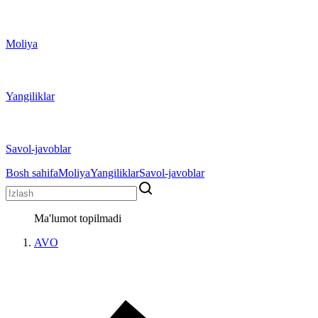
Moliya
Yangiliklar
Savol-javoblar
Bosh sahifa
Moliya
Yangiliklar
Savol-javoblar
Ma'lumot topilmadi
AVO