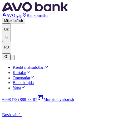
AVO gap
Bankomatlar
Mijoz bo'lish
UZ
RU
Kredit mahsulotlari
Kartalar
Omonatlar
Bank haqida
Yana
+998 (78) 888-78-87
Murojaat yuborish
Bosh sahifa