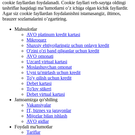
cookie fayllardan foydalanadi. Cookie fayllari veb-saytga oldingi
tashriflar haqidagi ma’lumotlarni o’z ichiga olgan kichik fayllardir.
Agar siz cookie fayllardan foydalanishni istamasangiz, iltimos,
brauzer sozlamalarini o’zgartiring.
Mahsulotlar
AVO platinum kredit kartasi
Mikroqarz
Shaxsiy ehtiyojlaringiz uchun onlayn kredit
O'zini o'zi band qilganlar uchun kredit
AVO omonati
Uzcard virtual kartasi
Moslashuvchan omonat
Uyni ta'mirlash uchun kredit
To'y qilish uchun kredit
Debet kartasi
To'lov stikeri
Debet virtual kartasi
Jamoamizga qo'shiling
Vakansiyalar
IT, biznes va jarayonlar
Mijozlar bilan ishlash
AVO gidlar
Foydali ma'lumotlar
Tariflar