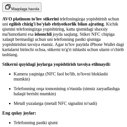
Maqolaga havola
AVO platinum to'lov stikerini
telefoningizga yopishtirish uchun
uni
egilish chizig'i bo'ylab ehtiyotkorlik bilan ajrating
. Kichik
qismini telefoningizga yopishtiring, katta qismidagi shaxsiy
ma'lumotlarni esa
ishonchli
joyda saqlang. Stiker NFC chipiga
xalaqit bermasligi uchun uni telefonning pastki qismiga
yopishtirishni tavsiya etamiz. Agar to'lov paytida iPhone Wallet dagi
kartalarni birinchi ochsa, stikerni to'g'ri ishlashi uchun ularni o'chirib
tashlang.
Stikerni quyidagi joylarga yopishtirish tavsiya etilmaydi:
Kamera yaqiniga (NFC faol bo'lib, to'lovni bloklashi
mumkin)
Telefonning orqa tomonining o'rtasida (simsiz zaryadlashga
halaqit berishi mumkin)
Metall yuzalarga (metall NFC signalini to'sadi)
Eng qulay joylar:
Telefonning pastki qismi