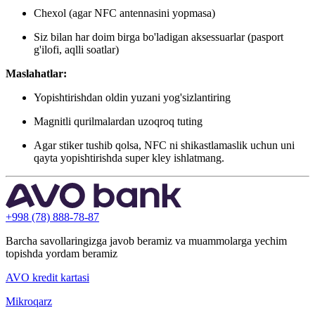
Chexol (agar NFC antennasini yopmasa)
Siz bilan har doim birga bo'ladigan aksessuarlar (pasport
g'ilofi, aqlli soatlar)
Maslahatlar:
Yopishtirishdan oldin yuzani yog'sizlantiring
Magnitli qurilmalardan uzoqroq tuting
Agar stiker tushib qolsa, NFC ni shikastlamaslik uchun uni
qayta yopishtirishda super kley ishlatmang.
+998 (78) 888-78-87
Barcha savollaringizga javob beramiz va muammolarga yechim
topishda yordam beramiz
AVO kredit kartasi
Mikroqarz