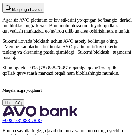
Maqolaga havola
Agar siz AVO platinum toʻlov stikerini yoʻqotgan boʻlsangiz, darhol
uni bloklashingiz kerak. Buni mobil ilova orqali yoki qo'llab-
quvvatlash markaziga qo'ng'iroq qilib amalga oshirishingiz mumkin.
Stikerni ilovada bloklash uchun AVO asosiy bo'limiga o'ting,
"Mening kartalarim" bo'limida, AVO platinum to'lov stikerini
tanlang va ekranning pastki qismidagi "Stikerni bloklash" tugmasini
bosing.
Shuningdek, +998 (78) 888-78-87 raqamiga qo'ng'iroq qilib,
qo'llab-quvvatlash markazi orqali ham bloklashingiz mumkin.
Maqola sizga yoqdimi?
Ha
Yo'q
+998 (78) 888-78-87
Barcha savollaringizga javob beramiz va muammolarga yechim