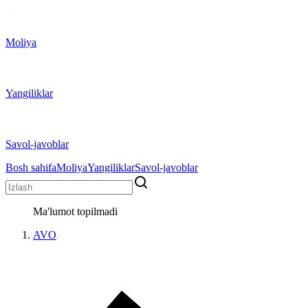
Moliya
Yangiliklar
Savol-javoblar
Bosh sahifa
Moliya
Yangiliklar
Savol-javoblar
Ma'lumot topilmadi
AVO