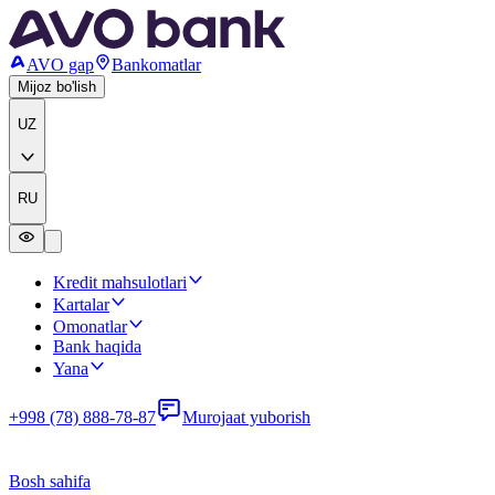
AVO gap
Bankomatlar
Mijoz bo'lish
UZ
RU
Kredit mahsulotlari
Kartalar
Omonatlar
Bank haqida
Yana
+998 (78) 888-78-87
Murojaat yuborish
Bosh sahifa