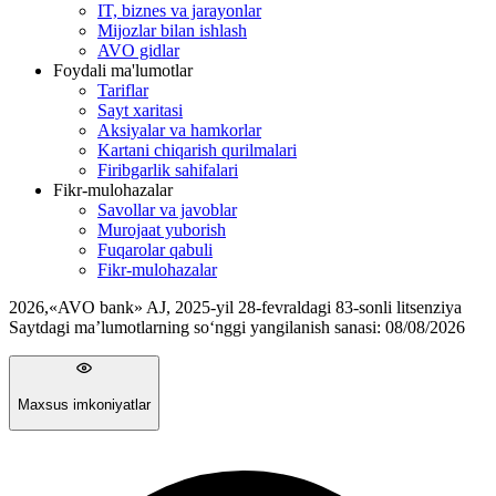
IT, biznes va jarayonlar
Mijozlar bilan ishlash
AVO gidlar
Foydali ma'lumotlar
Tariflar
Sayt xaritasi
Aksiyalar va hamkorlar
Kartani chiqarish qurilmalari
Firibgarlik sahifalari
Fikr-mulohazalar
Savollar va javoblar
Murojaat yuborish
Fuqarolar qabuli
Fikr-mulohazalar
2026
,
«AVO bank» AJ, 2025-yil 28-fevraldagi 83-sonli litsenziya
Saytdagi ma’lumotlarning so‘nggi yangilanish sanasi:
08/08/2026
Maxsus imkoniyatlar