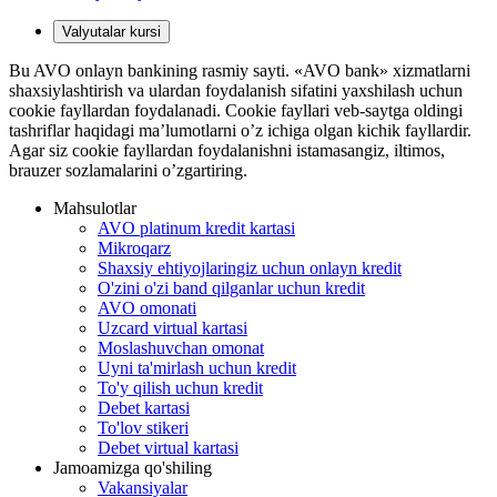
Valyutalar kursi
Bu AVO onlayn bankining rasmiy sayti. «AVO bank» xizmatlarni
shaxsiylashtirish va ulardan foydalanish sifatini yaxshilash uchun
cookie fayllardan foydalanadi. Cookie fayllari veb-saytga oldingi
tashriflar haqidagi ma’lumotlarni o’z ichiga olgan kichik fayllardir.
Agar siz cookie fayllardan foydalanishni istamasangiz, iltimos,
brauzer sozlamalarini o’zgartiring.
Mahsulotlar
AVO platinum kredit kartasi
Mikroqarz
Shaxsiy ehtiyojlaringiz uchun onlayn kredit
O'zini o'zi band qilganlar uchun kredit
AVO omonati
Uzcard virtual kartasi
Moslashuvchan omonat
Uyni ta'mirlash uchun kredit
To'y qilish uchun kredit
Debet kartasi
To'lov stikeri
Debet virtual kartasi
Jamoamizga qo'shiling
Vakansiyalar