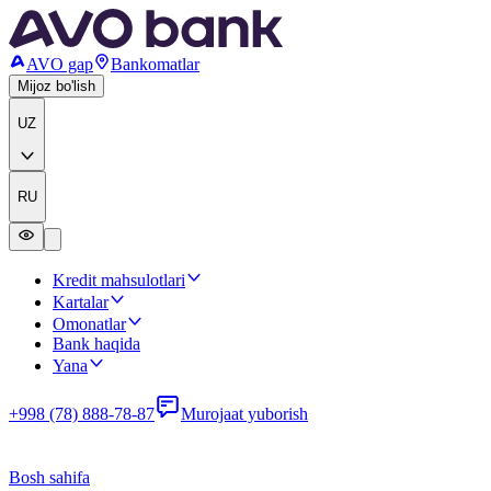
AVO gap
Bankomatlar
Mijoz bo'lish
UZ
RU
Kredit mahsulotlari
Kartalar
Omonatlar
Bank haqida
Yana
+998 (78) 888-78-87
Murojaat yuborish
Bosh sahifa