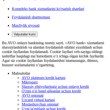
Kompleks bank xizmatlarini ko'rsatish shartlari
Foydalanish shartnomasi
Maxfiylik siyosati
Valyutalar kursi
Bu AVO onlayn bankining rasmiy sayti. «AVO bank» xizmatlarni
shaxsiylashtirish va ulardan foydalanish sifatini yaxshilash uchun
cookie fayllardan foydalanadi. Cookie fayllari veb-saytga oldingi
tashriflar haqidagi ma’lumotlarni o’z ichiga olgan kichik fayllardir.
Agar siz cookie fayllardan foydalanishni istamasangiz, iltimos,
brauzer sozlamalarini o’zgartiring.
Mahsulotlar
AVO platinum kredit kartasi
Mikroqarz
Shaxsiy ehtiyojlaringiz uchun onlayn kredit
O'zini o'zi band qilganlar uchun kredit
AVO omonati
Uzcard virtual kartasi
Moslashuvchan omonat
Uyni ta'mirlash uchun kredit