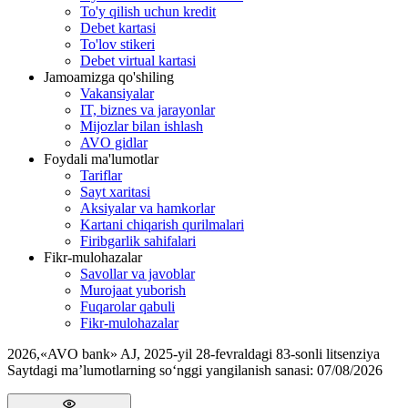
To'y qilish uchun kredit
Debet kartasi
To'lov stikeri
Debet virtual kartasi
Jamoamizga qo'shiling
Vakansiyalar
IT, biznes va jarayonlar
Mijozlar bilan ishlash
AVO gidlar
Foydali ma'lumotlar
Tariflar
Sayt xaritasi
Aksiyalar va hamkorlar
Kartani chiqarish qurilmalari
Firibgarlik sahifalari
Fikr-mulohazalar
Savollar va javoblar
Murojaat yuborish
Fuqarolar qabuli
Fikr-mulohazalar
2026
,
«AVO bank» AJ, 2025-yil 28-fevraldagi 83-sonli litsenziya
Saytdagi ma’lumotlarning so‘nggi yangilanish sanasi:
07/08/2026