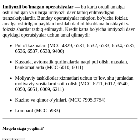
Imtiyozli
bo'lmagan operatsiyalar
— bu karta orqali amalga
oshiriladigan va ularga imtiyozli davr tatbiq etilmaydigan
tranzaksiyalardir. Bunday operatsiyalar miqdori bo'yicha foizlar,
amalga oshirilgan paytdan boshlab darhol hisoblana boshlaydi va
foizsiz shartlar tatbiq etilmaydi. Kredit karta bo'yicha imtiyozli davr
quyidagi operatsiyalar uchun amal qilmaydi:
Pul o'tkazmalari (МСС 4829, 6531, 6532, 6533, 6534, 6535,
6536, 6537, 6538, 9400)
Kassada, avtomatik qurilmalarda naqd pul olish, masalan,
bankomatlarda (МСС 6010, 6011)
Moliyaviy tashkilotlar xizmatlari uchun to‘lov, shu jumladan
moliyaviy vositalarni sotib olish (МСС 6211, 6012, 6540,
6050, 6051, 6009, 6211)
Kazino va qimor o‘yinlari. (МСС 7995,9754)
Lombard (МСС 5933)
Maqola sizga yoqdimi?