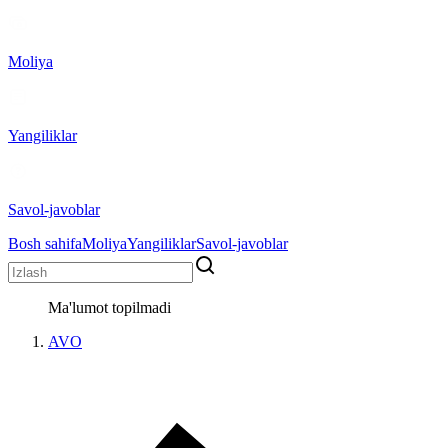
Moliya
Yangiliklar
Savol-javoblar
Bosh sahifa
Moliya
Yangiliklar
Savol-javoblar
Ma'lumot topilmadi
AVO