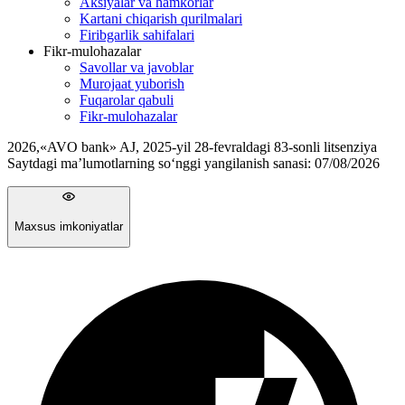
Aksiyalar va hamkorlar
Kartani chiqarish qurilmalari
Firibgarlik sahifalari
Fikr-mulohazalar
Savollar va javoblar
Murojaat yuborish
Fuqarolar qabuli
Fikr-mulohazalar
2026
,
«AVO bank» AJ, 2025-yil 28-fevraldagi 83-sonli litsenziya
Saytdagi ma’lumotlarning so‘nggi yangilanish sanasi:
07/08/2026
Maxsus imkoniyatlar