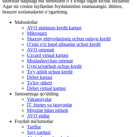
tashriflar haqidagi ma’lumotlarni o’z ichiga olgan kichik fayllardir.
Agar siz cookie fayllardan foydalanishni istamasangiz, iltimos,
brauzer sozlamalarini o’zgartiring.
Mahsulotlar
AVO platinum kredit kartasi
Mikroqarz
Shaxsiy ehtiyojlaringiz uchun onlayn kredit
O'zini o'zi band qilganlar uchun kredit
AVO omonati
Uzcard virtual kartasi
Moslashuvchan omonat
Uyni ta'mirlash uchun kredit
To'y qilish uchun kredit
Debet kartasi
To'lov stikeri
Debet virtual kartasi
Jamoamizga qo'shiling
Vakansiyalar
IT, biznes va jarayonlar
Mijozlar bilan ishlash
AVO gidlar
Foydali ma'lumotlar
Tariflar
Sayt xaritasi