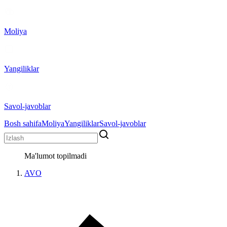
Moliya
Yangiliklar
Savol-javoblar
Bosh sahifa
Moliya
Yangiliklar
Savol-javoblar
Ma'lumot topilmadi
AVO