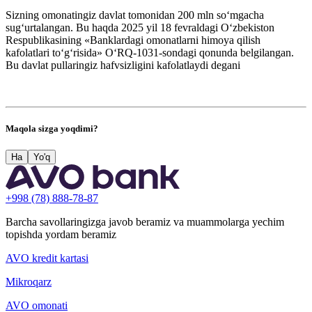
Sizning omonatingiz davlat tomonidan 200 mln so‘mgacha
sug‘urtalangan. Bu haqda 2025 yil 18 fevraldagi O‘zbekiston
Respublikasining «Banklardagi omonatlarni himoya qilish
kafolatlari toʻgʻrisida» O‘RQ-1031-sondagi qonunda belgilangan.
Bu davlat pullaringiz hafvsizligini kafolatlaydi degani
Maqola sizga yoqdimi?
Ha
Yo'q
+998 (78) 888-78-87
Barcha savollaringizga javob beramiz va muammolarga yechim
topishda yordam beramiz
AVO kredit kartasi
Mikroqarz
AVO omonati