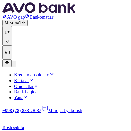
AVO gap
Bankomatlar
Mijoz bo'lish
UZ
RU
Kredit mahsulotlari
Kartalar
Omonatlar
Bank haqida
Yana
+998 (78) 888-78-87
Murojaat yuborish
Bosh sahifa