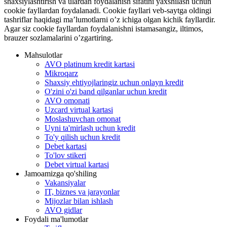
shaxsiylashtirish va ulardan foydalanish sifatini yaxshilash uchun
cookie fayllardan foydalanadi. Cookie fayllari veb-saytga oldingi
tashriflar haqidagi ma’lumotlarni o’z ichiga olgan kichik fayllardir.
Agar siz cookie fayllardan foydalanishni istamasangiz, iltimos,
brauzer sozlamalarini o’zgartiring.
Mahsulotlar
AVO platinum kredit kartasi
Mikroqarz
Shaxsiy ehtiyojlaringiz uchun onlayn kredit
O'zini o'zi band qilganlar uchun kredit
AVO omonati
Uzcard virtual kartasi
Moslashuvchan omonat
Uyni ta'mirlash uchun kredit
To'y qilish uchun kredit
Debet kartasi
To'lov stikeri
Debet virtual kartasi
Jamoamizga qo'shiling
Vakansiyalar
IT, biznes va jarayonlar
Mijozlar bilan ishlash
AVO gidlar
Foydali ma'lumotlar