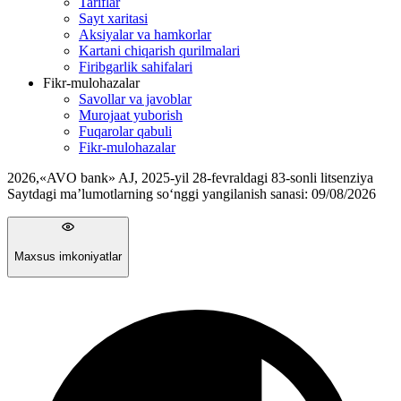
Tariflar
Sayt xaritasi
Aksiyalar va hamkorlar
Kartani chiqarish qurilmalari
Firibgarlik sahifalari
Fikr-mulohazalar
Savollar va javoblar
Murojaat yuborish
Fuqarolar qabuli
Fikr-mulohazalar
2026
,
«AVO bank» AJ, 2025-yil 28-fevraldagi 83-sonli litsenziya
Saytdagi ma’lumotlarning so‘nggi yangilanish sanasi:
09/08/2026
Maxsus imkoniyatlar