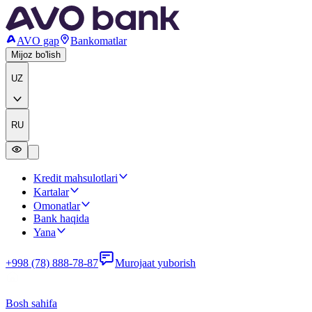
AVO gap
Bankomatlar
Mijoz bo'lish
UZ
RU
Kredit mahsulotlari
Kartalar
Omonatlar
Bank haqida
Yana
+998 (78) 888-78-87
Murojaat yuborish
Bosh sahifa