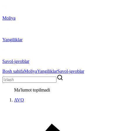
Moliya
Yangiliklar
Savol-javoblar
Bosh sahifa
Moliya
Yangiliklar
Savol-javoblar
Ma'lumot topilmadi
AVO