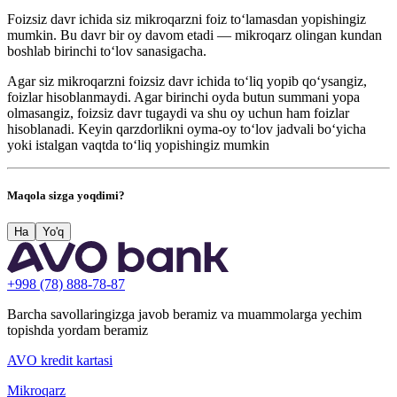
Foizsiz davr ichida siz mikroqarzni foiz to‘lamasdan yopishingiz
mumkin. Bu davr bir oy davom etadi — mikroqarz olingan kundan
boshlab birinchi to‘lov sanasigacha.
Agar siz mikroqarzni foizsiz davr ichida to‘liq yopib qo‘ysangiz,
foizlar hisoblanmaydi. Agar birinchi oyda butun summani yopa
olmasangiz, foizsiz davr tugaydi va shu oy uchun ham foizlar
hisoblanadi. Keyin qarzdorlikni oyma‑oy to‘lov jadvali bo‘yicha
yoki istalgan vaqtda to‘liq yopishingiz mumkin
Maqola sizga yoqdimi?
Ha
Yo'q
+998 (78) 888-78-87
Barcha savollaringizga javob beramiz va muammolarga yechim
topishda yordam beramiz
AVO kredit kartasi
Mikroqarz