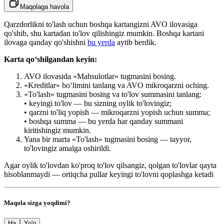
Maqolaga havola
Qarzdorlikni to'lash uchun boshqa kartangizni AVO ilovasiga
qo'shib, shu kartadan to'lov qilishingiz mumkin. Boshqa kartani
ilovaga qanday qo'shishni
bu yerda
aytib berdik.
Karta qo‘shilgandan keyin:
AVO ilovasida «Mahsulotlar» tugmasini bosing.
«Kreditlar» bo‘limini tanlang va AVO mikroqarzni oching.
«To'lash» tugmasini bosing va to'lov summasini tanlang:
• keyingi to'lov — bu sizning oylik to'lovingiz;
• qarzni to'liq yopish — mikroqarzni yopish uchun summa;
• boshqa summa — bu yerda har qanday summani
kiritishingiz mumkin.
Yana bir marta «To'lash» tugmasini bosing — tayyor,
to'lovingiz amalga oshirildi.
Agar oylik to'lovdan ko'proq to'lov qilsangiz, qolgan to'lovlar qayta
hisoblanmaydi — ortiqcha pullar keyingi to'lovni qoplashga ketadi
Maqola sizga yoqdimi?
Ha
Yo'q