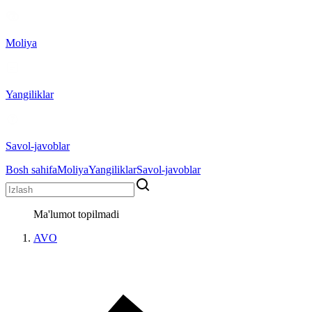
Moliya
Yangiliklar
Savol-javoblar
Bosh sahifa
Moliya
Yangiliklar
Savol-javoblar
Ma'lumot topilmadi
AVO