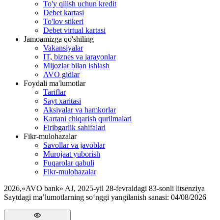
To'y qilish uchun kredit
Debet kartasi
To'lov stikeri
Debet virtual kartasi
Jamoamizga qo'shiling
Vakansiyalar
IT, biznes va jarayonlar
Mijozlar bilan ishlash
AVO gidlar
Foydali ma'lumotlar
Tariflar
Sayt xaritasi
Aksiyalar va hamkorlar
Kartani chiqarish qurilmalari
Firibgarlik sahifalari
Fikr-mulohazalar
Savollar va javoblar
Murojaat yuborish
Fuqarolar qabuli
Fikr-mulohazalar
2026
,
«AVO bank» AJ, 2025-yil 28-fevraldagi 83-sonli litsenziya
Saytdagi ma’lumotlarning so‘nggi yangilanish sanasi:
04/08/2026