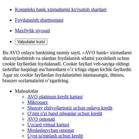
Kompleks bank xizmatlarini ko'rsatish shartlari
Foydalanish shartnomasi
Maxfiylik siyosati
Valyutalar kursi
Bu AVO onlayn bankining rasmiy sayti. «AVO bank» xizmatlarni
shaxsiylashtirish va ulardan foydalanish sifatini yaxshilash uchun
cookie fayllardan foydalanadi. Cookie fayllari veb-saytga oldingi
tashriflar haqidagi ma’lumotlarni o’z ichiga olgan kichik fayllardir.
Agar siz cookie fayllardan foydalanishni istamasangiz, iltimos,
brauzer sozlamalarini o’zgartiring.
Mahsulotlar
AVO platinum kredit kartasi
Mikroqarz
Shaxsiy ehtiyojlaringiz uchun onlayn kredit
O'zini o'zi band qilganlar uchun kredit
AVO omonati
Uzcard virtual kartasi
Moslashuvchan omonat
Uyni ta'mirlash uchun kredit