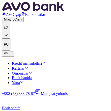
AVO gap
Bankomatlar
Mijoz bo'lish
UZ
RU
Kredit mahsulotlari
Kartalar
Omonatlar
Bank haqida
Yana
+998 (78) 888-78-87
Murojaat yuborish
Bosh sahifa