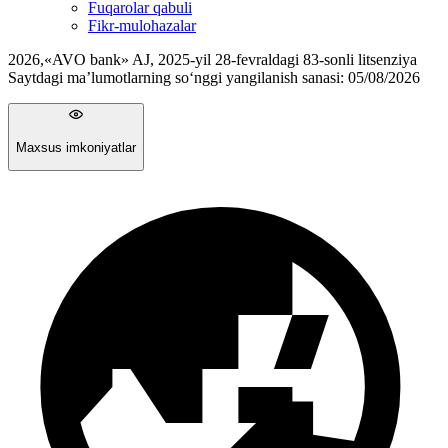
Fuqarolar qabuli
Fikr-mulohazalar
2026
,
«AVO bank» AJ, 2025-yil 28-fevraldagi 83-sonli litsenziya
Saytdagi ma’lumotlarning so‘nggi yangilanish sanasi:
05/08/2026
Maxsus imkoniyatlar