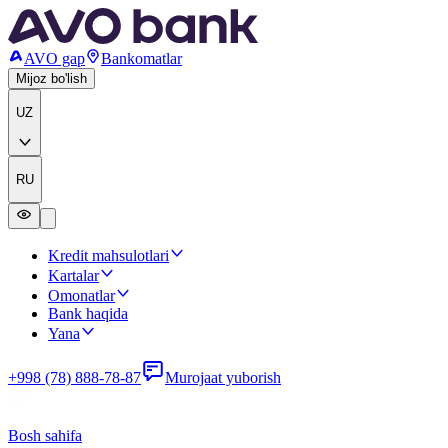
AVO gap
Bankomatlar
Mijoz bo'lish
UZ
RU
Kredit mahsulotlari
Kartalar
Omonatlar
Bank haqida
Yana
+998 (78) 888-78-87
Murojaat yuborish
Bosh sahifa