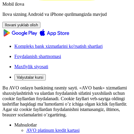
Mobil ilova
Ilova sizning Android va iPhone qurilmangizda mavjud
Ilovani yuklab olish
Kompleks bank xizmatlarini ko'rsatish shartlari
Foydalanish shartnomasi
Maxfiylik siyosati
Valyutalar kursi
Bu AVO onlayn bankining rasmiy sayti. «AVO bank» xizmatlarni
shaxsiylashtirish va ulardan foydalanish sifatini yaxshilash uchun
cookie fayllardan foydalanadi. Cookie fayllari veb-saytga oldingi
tashriflar haqidagi ma’lumotlarni o’z ichiga olgan kichik fayllardir.
Agar siz cookie fayllardan foydalanishni istamasangiz, iltimos,
brauzer sozlamalarini o’zgartiring.
Mahsulotlar
AVO platinum kredit kartasi