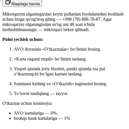
Maqolaga havola
Mikroqarzni olganingizdan keyin pullardan foydalanishni boshlash
uchun bizga qo'ng'iroq qiling — +998 (78) 888‑78‑87. Agar
mikroqarzni olganingizdan so'ng uni 48 soat ichida
faollashtilmasangiz — mikroqarz bekor qilinadi.
Pulni yechish uchun:
AVO ilovasida «O‘tkazmalar» bo‘limini bosing.
«Karta raqami orqali» bo‘limini tanlang.
Yuqori qismda joriy hisobni, pastki qismda esa pul
o‘tkazmoqchi bo‘lgan kartani tanlang.
Summani kiriting va «O‘tkazish» tugmasini bosing.
To‘lovni tasdiqlang — tayyor.
O'tkazma uchun komissiya:
AVO kartalariga — 0%.
boshqa bank kartalariga — 1%