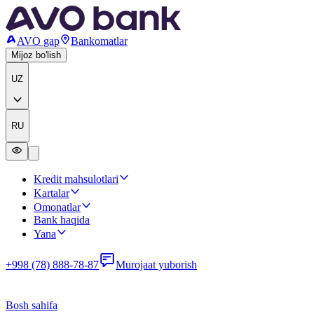
AVO gap
Bankomatlar
Mijoz bo'lish
UZ
RU
Kredit mahsulotlari
Kartalar
Omonatlar
Bank haqida
Yana
+998 (78) 888-78-87
Murojaat yuborish
Bosh sahifa