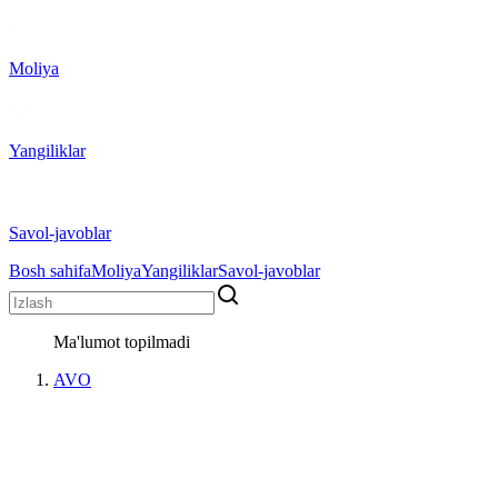
Moliya
Yangiliklar
Savol-javoblar
Bosh sahifa
Moliya
Yangiliklar
Savol-javoblar
Ma'lumot topilmadi
AVO