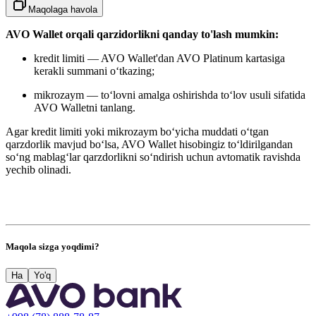
Maqolaga havola
AVO Wallet orqali qarzidorlikni qanday to'lash mumkin:
kredit limiti — AVO Wallet'dan AVO Platinum kartasiga
kerakli summani o‘tkazing;
mikrozaym — to‘lovni amalga oshirishda to‘lov usuli sifatida
AVO Walletn
i tanlang.
Agar kredit limiti yoki mikrozaym bo‘yicha muddati o‘tgan
qarzdorlik mavjud bo‘lsa, AVO Wallet hisobingiz to‘ldirilgandan
so‘ng mablag‘lar qarzdorlikni so‘ndirish uchun avtomatik ravishda
yechib olinadi.
Maqola sizga yoqdimi?
Ha
Yo'q