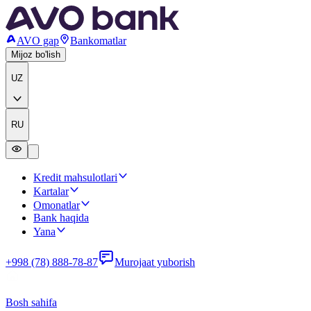
AVO gap
Bankomatlar
Mijoz bo'lish
UZ
RU
Kredit mahsulotlari
Kartalar
Omonatlar
Bank haqida
Yana
+998 (78) 888-78-87
Murojaat yuborish
Bosh sahifa