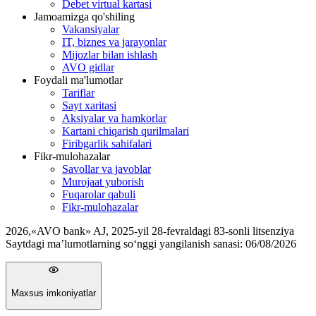
Debet virtual kartasi
Jamoamizga qo'shiling
Vakansiyalar
IT, biznes va jarayonlar
Mijozlar bilan ishlash
AVO gidlar
Foydali ma'lumotlar
Tariflar
Sayt xaritasi
Aksiyalar va hamkorlar
Kartani chiqarish qurilmalari
Firibgarlik sahifalari
Fikr-mulohazalar
Savollar va javoblar
Murojaat yuborish
Fuqarolar qabuli
Fikr-mulohazalar
2026
,
«AVO bank» AJ, 2025-yil 28-fevraldagi 83-sonli litsenziya
Saytdagi ma’lumotlarning so‘nggi yangilanish sanasi:
06/08/2026
Maxsus imkoniyatlar