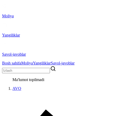
Moliya
Yangiliklar
Savol-javoblar
Bosh sahifa
Moliya
Yangiliklar
Savol-javoblar
Ma'lumot topilmadi
AVO