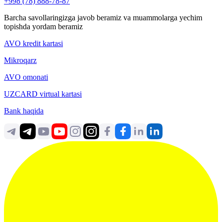
+998 (78) 888-78-87
Barcha savollaringizga javob beramiz va muammolarga yechim
topishda yordam beramiz
AVO kredit kartasi
Mikroqarz
AVO omonati
UZCARD virtual kartasi
Bank haqida