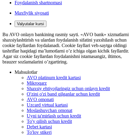
Foydalanish shartnomasi
Maxfiylik siyosati
Valyutalar kursi
Bu AVO onlayn bankining rasmiy sayti. «AVO bank» xizmatlarni
shaxsiylashtirish va ulardan foydalanish sifatini yaxshilash uchun
cookie fayllardan foydalanadi. Cookie fayllari veb-saytga oldingi
tashriflar haqidagi ma’lumotlarni o’z ichiga olgan kichik fayllardir.
Agar siz cookie fayllardan foydalanishni istamasangiz, iltimos,
brauzer sozlamalarini o’zgartiring.
Mahsulotlar
AVO platinum kredit kartasi
Mikroqarz
Shaxsiy ehtiyojlaringiz uchun onlayn kredit
O'zini o'zi band qilganlar uchun kredit
AVO omonati
Uzcard virtual kartasi
Moslashuvchan omonat
Uyni ta'mirlash uchun kredit
To'y qilish uchun kredit
Debet kartasi
To'lov stikeri