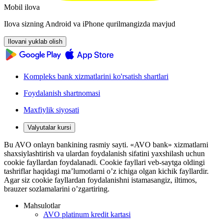
Mobil ilova
Ilova sizning Android va iPhone qurilmangizda mavjud
Ilovani yuklab olish
Kompleks bank xizmatlarini ko'rsatish shartlari
Foydalanish shartnomasi
Maxfiylik siyosati
Valyutalar kursi
Bu AVO onlayn bankining rasmiy sayti. «AVO bank» xizmatlarni
shaxsiylashtirish va ulardan foydalanish sifatini yaxshilash uchun
cookie fayllardan foydalanadi. Cookie fayllari veb-saytga oldingi
tashriflar haqidagi ma’lumotlarni o’z ichiga olgan kichik fayllardir.
Agar siz cookie fayllardan foydalanishni istamasangiz, iltimos,
brauzer sozlamalarini o’zgartiring.
Mahsulotlar
AVO platinum kredit kartasi