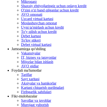
Mikroqarz
Shaxsiy ehtiyojlaringiz uchun onlayn kredit
O'zini o'zi band qilganlar uchun kredit
AVO omonati
Uzcard virtual kartasi
Moslashuvchan omonat
Uyni ta'mirlash uchun kredit
To'y qilish uchun kredit
Debet kartasi
To'lov stikeri
Debet virtual kartasi
Jamoamizga qo'shiling
Vakansiyalar
IT, biznes va jarayonlar
Mijozlar bilan ishlash
AVO gidlar
Foydali ma'lumotlar
Tariflar
Sayt xaritasi
Aksiyalar va hamkorlar
Kartani chiqarish qurilmalari
Firibgarlik sahifalari
Fikr-mulohazalar
Savollar va javoblar
Murojaat yuborish