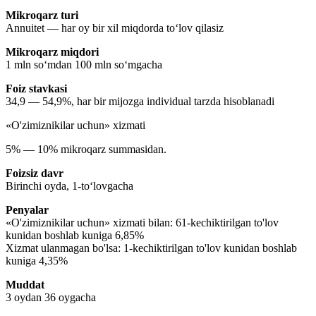
Mikroqarz turi
Annuitet — har oy bir xil miqdorda to‘lov qilasiz
Mikroqarz miqdori
1 mln so‘mdan 100 mln so‘mgacha
Foiz stavkasi
34,9
— 54,9%, har bir mijozga individual tarzda hisoblanadi
«O'zimiznikilar uchun» xizmati
5%
— 10%
mikroqarz summasidan.
Foizsiz davr
Birinchi oyda, 1-to‘lovgacha
Penyalar
«O'zimiznikilar uchun» xizmati bilan:
61-kechiktirilgan to'lov
kunidan boshlab kuniga 6,85%
Xizmat ulanmagan bo'lsa:
1-kechiktirilgan to'lov kunidan boshlab
kuniga 4,35%
Muddat
3 oydan 36 oygacha