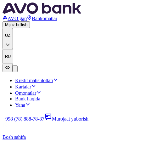
AVO gap
Bankomatlar
Mijoz bo'lish
UZ
RU
Kredit mahsulotlari
Kartalar
Omonatlar
Bank haqida
Yana
+998 (78) 888-78-87
Murojaat yuborish
Bosh sahifa