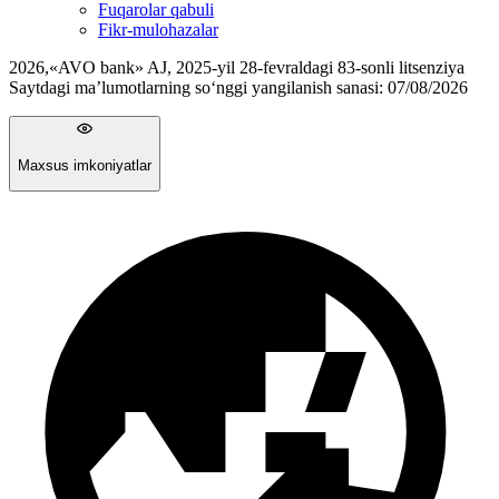
Fuqarolar qabuli
Fikr-mulohazalar
2026
,
«AVO bank» AJ, 2025-yil 28-fevraldagi 83-sonli litsenziya
Saytdagi ma’lumotlarning so‘nggi yangilanish sanasi:
07/08/2026
Maxsus imkoniyatlar