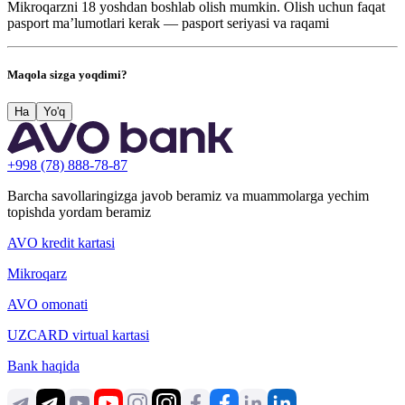
Mikroqarzni 18 yoshdan boshlab olish mumkin. Olish uchun faqat
pasport ma’lumotlari kerak — pasport seriyasi va raqami
Maqola sizga yoqdimi?
Ha
Yo'q
+998 (78) 888-78-87
Barcha savollaringizga javob beramiz va muammolarga yechim
topishda yordam beramiz
AVO kredit kartasi
Mikroqarz
AVO omonati
UZCARD virtual kartasi
Bank haqida