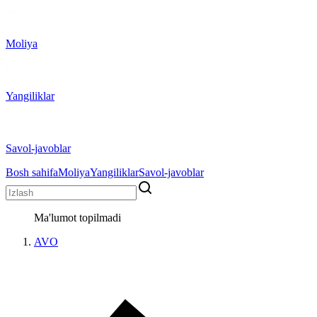
Moliya
Yangiliklar
Savol-javoblar
Bosh sahifa
Moliya
Yangiliklar
Savol-javoblar
Ma'lumot topilmadi
AVO