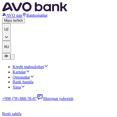
AVO gap
Bankomatlar
Mijoz bo'lish
UZ
RU
Kredit mahsulotlari
Kartalar
Omonatlar
Bank haqida
Yana
+998 (78) 888-78-87
Murojaat yuborish
Bosh sahifa