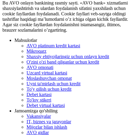
Bu AVO onlayn bankining rasmiy sayti. «AVO bank» xizmatlarni
shaxsiylashtirish va ulardan foydalanish sifatini yaxshilash uchun
cookie fayllardan foydalanadi. Cookie fayllari veb-saytga oldingi
tashriflar haqidagi ma’lumotlarni o’z ichiga olgan kichik fayllardir.
Agar siz cookie fayllardan foydalanishni istamasangiz, iltimos,
brauzer sozlamalarini o’zgartiring.
Mahsulotlar
AVO platinum kredit kartasi
Mikroqarz
Shaxsiy ehtiyojlaringiz uchun onlayn kredit
O'zini o'zi band qilganlar uchun kredit
AVO omonati
Uzcard virtual kartasi
Moslashuvchan omonat
Uyni ta'mirlash uchun kredit
To'y qilish uchun kredit
Debet kartasi
To'lov stikeri
Debet virtual kartasi
Jamoamizga qo'shiling
Vakansiyalar
IT, biznes va jarayonlar
Mijozlar bilan ishlash
AVO gidlar