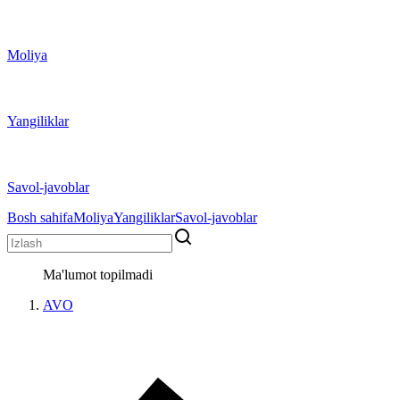
Moliya
Yangiliklar
Savol-javoblar
Bosh sahifa
Moliya
Yangiliklar
Savol-javoblar
Ma'lumot topilmadi
AVO