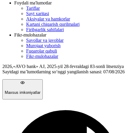
Foydali ma'lumotlar
Tariflar
Sayt xaritasi
Aksiyalar va hamkorlar
Kartani chiqarish qurilmalari
Firibgarlik sahifalari
Fikr-mulohazalar
Savollar va javoblar
Murojaat yuborish
Fuqarolar qabuli
Fikr-mulohazalar
2026
,
«AVO bank» AJ, 2025-yil 28-fevraldagi 83-sonli litsenziya
Saytdagi ma’lumotlarning so‘nggi yangilanish sanasi:
07/08/2026
Maxsus imkoniyatlar