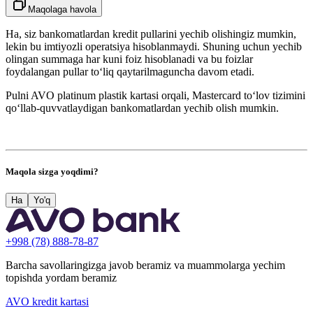
Maqolaga havola
Ha, siz bankomatlardan kredit pullarini yechib olishingiz mumkin,
lekin bu imtiyozli operatsiya hisoblanmaydi. Shuning uchun yechib
olingan summaga har kuni foiz hisoblanadi va bu foizlar
foydalangan pullar to‘liq qaytarilmaguncha davom etadi.
Pulni AVO platinum plastik kartasi orqali, Mastercard to‘lov tizimini
qo‘llab‑quvvatlaydigan bankomatlardan yechib olish mumkin.
Maqola sizga yoqdimi?
Ha
Yo'q
+998 (78) 888-78-87
Barcha savollaringizga javob beramiz va muammolarga yechim
topishda yordam beramiz
AVO kredit kartasi