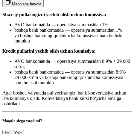
Maqolaga havola
Shaxsiy pullaringizni yechib olish uchun komissiya:
AVO bankomatida — operatsiya summasidan 1%;
boshqa bank bankomatida — operatsiya summasidan 1%
va boshqa bankning qo‘shimcha komissiyasi ham bo'lishi
mumkin
Kredit pullarini yechib olish uchun komissiya:
AVO bankomatida — operatsiya summasidan 8,9% + 29 000
so‘m;
boshqa bank bankomatida — operatsiya summasidan 8,9% +
29 000 so‘m
va boshqa bankning qo‘shimcha komissiyasi
ham bo'lishi mumkin.
Agar boshqa valyutada pul yechsangiz, bank konvertatsiya uchun
3% komissiya oladi. Konvertatsiya bank kursi bo‘yicha amalga
oshiriladi
Maqola sizga yoqdimi?
Ha
Yo'q