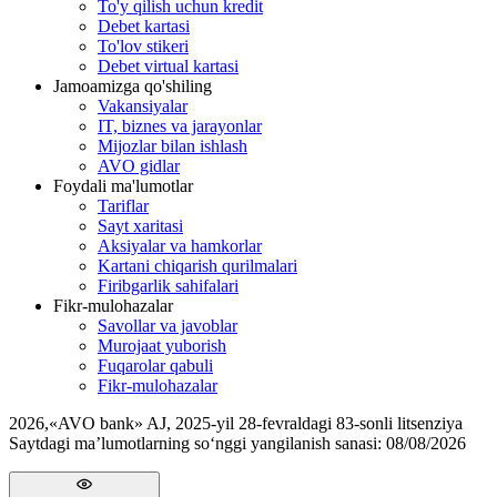
To'y qilish uchun kredit
Debet kartasi
To'lov stikeri
Debet virtual kartasi
Jamoamizga qo'shiling
Vakansiyalar
IT, biznes va jarayonlar
Mijozlar bilan ishlash
AVO gidlar
Foydali ma'lumotlar
Tariflar
Sayt xaritasi
Aksiyalar va hamkorlar
Kartani chiqarish qurilmalari
Firibgarlik sahifalari
Fikr-mulohazalar
Savollar va javoblar
Murojaat yuborish
Fuqarolar qabuli
Fikr-mulohazalar
2026
,
«AVO bank» AJ, 2025-yil 28-fevraldagi 83-sonli litsenziya
Saytdagi ma’lumotlarning so‘nggi yangilanish sanasi:
08/08/2026