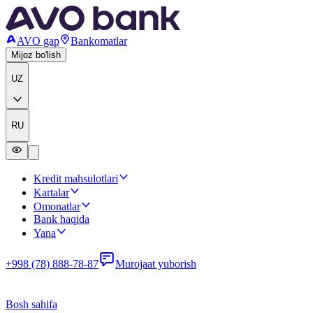
AVO gap
Bankomatlar
Mijoz bo'lish
UZ
RU
Kredit mahsulotlari
Kartalar
Omonatlar
Bank haqida
Yana
+998 (78) 888-78-87
Murojaat yuborish
Bosh sahifa