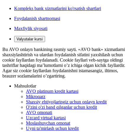
Kompleks bank xizmatlarini ko'rsatish shartlari
Foydalanish shartnomasi
Maxfiylik siyosati
Valyutalar kursi
Bu AVO onlayn bankining rasmiy sayti. «AVO bank» xizmatlarni
shaxsiylashtirish va ulardan foydalanish sifatini yaxshilash uchun
cookie fayllardan foydalanadi. Cookie fayllari veb-saytga oldingi
tashriflar haqidagi ma’lumotlarni o’z ichiga olgan kichik fayllardir.
Agar siz cookie fayllardan foydalanishni istamasangiz, iltimos,
brauzer sozlamalarini o’zgartiring.
Mahsulotlar
AVO platinum kredit kartasi
Mikroqarz
Shaxsiy ehtiyojlaringiz uchun onlayn kredit
O'zini o'zi band qilganlar uchun kredit
AVO omonati
Uzcard virtual kartasi
Moslashuvchan omonat
Uyni ta'mirlash uchun kredit