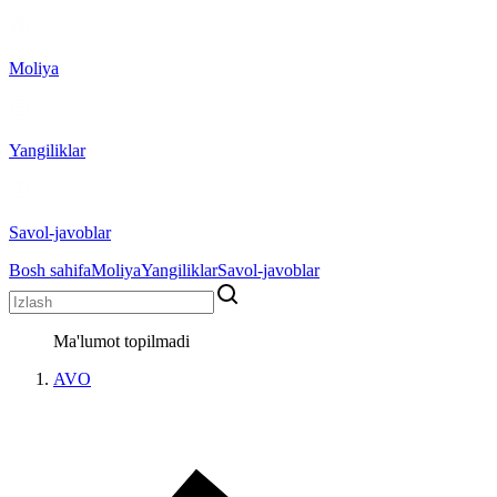
Moliya
Yangiliklar
Savol-javoblar
Bosh sahifa
Moliya
Yangiliklar
Savol-javoblar
Ma'lumot topilmadi
AVO