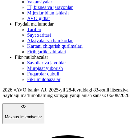
Vakansiyalar
IT, biznes va jarayonlar
Mijozlar bilan ishlash
AVO gidlar
Foydali ma'lumotlar
Tariflar
Sayt xaritasi
Aksiyalar va hamkorlar
Kartani chiqarish qurilmalari
Firibgarlik sahifalari
Fikr-mulohazalar
Savollar va javoblar
Murojaat yuborish
Fuqarolar qabuli
Fikr-mulohazalar
2026
,
«AVO bank» AJ, 2025-yil 28-fevraldagi 83-sonli litsenziya
Saytdagi ma’lumotlarning so‘nggi yangilanish sanasi:
06/08/2026
Maxsus imkoniyatlar