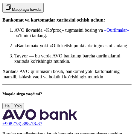
Maqolaga havola
Bankomat va kartomatlar xaritasini ochish uchun:
AVO ilovasida «Ko'proq» tugmasini bosing va
«Qurilmalar»
bo'limini tanlang.
«Bankomat» yoki «Olib ketish punktlari» tugmasini tanlang.
Tayyor — bu yerda AVO bankning barcha qurilmalarini
xaritada ko'rishingiz mumkin.
Xaritada AVO qurilmasini bosib, bankomat yoki kartomatning
manzili, ishlash vaqti va holatini ko‘rishingiz mumkin
Maqola sizga yoqdimi?
Ha
Yo'q
+998 (78) 888-78-87
Barcha savollaringizga javob beramiz va muammolarga yechim