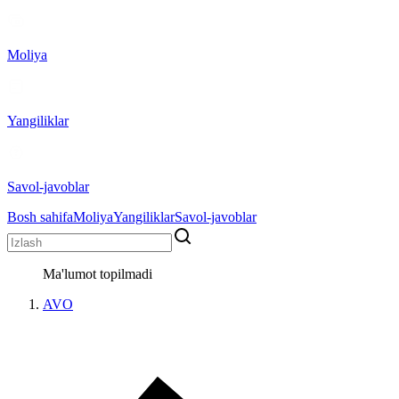
Moliya
Yangiliklar
Savol-javoblar
Bosh sahifa
Moliya
Yangiliklar
Savol-javoblar
Ma'lumot topilmadi
AVO