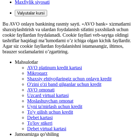
Maxfiylik siyosati
Valyutalar kursi
Bu AVO onlayn bankining rasmiy sayti. «AVO bank» xizmatlarni
shaxsiylashtirish va ulardan foydalanish sifatini yaxshilash uchun
cookie fayllardan foydalanadi. Cookie fayllari veb-saytga oldingi
tashriflar haqidagi ma’lumotlarni o’z ichiga olgan kichik fayllardir.
Agar siz cookie fayllardan foydalanishni istamasangiz, iltimos,
brauzer sozlamalarini o’zgartiring.
Mahsulotlar
AVO platinum kredit kartasi
Mikroqarz
Shaxsiy ehtiyojlaringiz uchun onlayn kredit
O'zini o'zi band qilganlar uchun kredit
AVO omonati
Uzcard virtual kartasi
Moslashuvchan omonat
Uyni ta'mirlash uchun kredit
To'y qilish uchun kredit
Debet kartasi
To'lov stikeri
Debet virtual kartasi
Jamoamizga qo'shiling