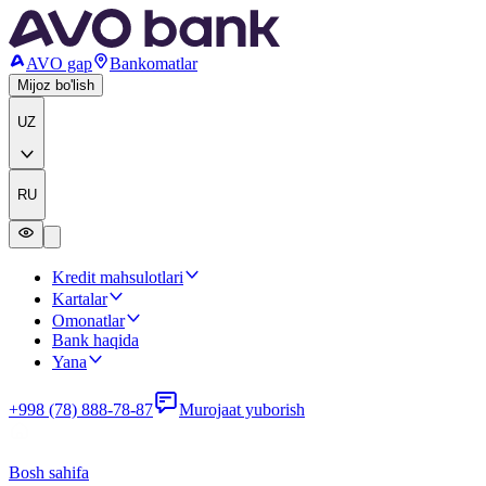
AVO gap
Bankomatlar
Mijoz bo'lish
UZ
RU
Kredit mahsulotlari
Kartalar
Omonatlar
Bank haqida
Yana
+998 (78) 888-78-87
Murojaat yuborish
Bosh sahifa