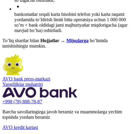
so’mgacha oshiriladi;
bankomatlar orqali karta hisobini telefon yoki karta raqami
yordamida to’ldirish limiti bitta operatsiya uchun 1 000 000
so’m + bank oldidagi jami majburiyatlar miqdorigacha (agar
mavjud bo’lsa) oshiriladi.
To’liq shartlar bilan
Hujjatlar →
Mijozlarga
bo’limida
tanishishingiz mumkin.
AVO bank press-markazi
Yangililklar muharriri
+998 (78) 888-78-87
Barcha savollaringizga javob beramiz va muammolarga yechim
topishda yordam beramiz
AVO kredit kartasi