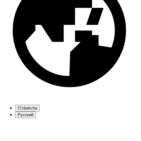
O’zbekcha
Русский