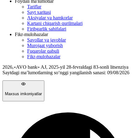
Foydali ma'lumotlar
Tariflar
Sayt xaritasi
Aksiyalar va hamkorlar
Kartani chiqarish qurilmalari
Firibgarlik sahifalari
Fikr-mulohazalar
Savollar va javoblar
Murojaat yuborish
Fuqarolar qabuli
Fikr-mulohazalar
2026
,
«AVO bank» AJ, 2025-yil 28-fevraldagi 83-sonli litsenziya
Saytdagi ma’lumotlarning so‘nggi yangilanish sanasi:
09/08/2026
Maxsus imkoniyatlar