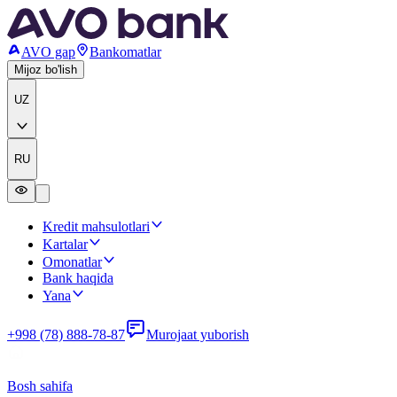
AVO gap
Bankomatlar
Mijoz bo'lish
UZ
RU
Kredit mahsulotlari
Kartalar
Omonatlar
Bank haqida
Yana
+998 (78) 888-78-87
Murojaat yuborish
Bosh sahifa