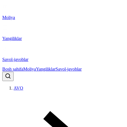
Moliya
Yangiliklar
Savol-javoblar
Bosh sahifa
Moliya
Yangiliklar
Savol-javoblar
AVO