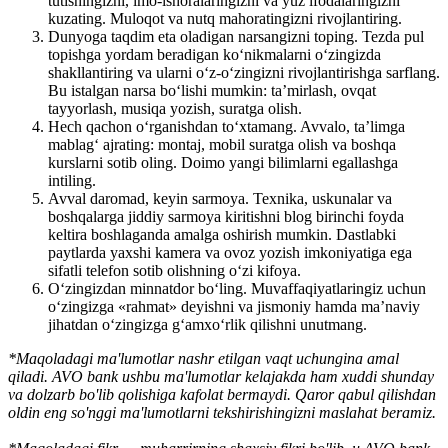
tutishingizni, imo-ishoralaringizni va yuz ifodalaringizni
kuzating. Muloqot va nutq mahoratingizni rivojlantiring.
Dunyoga taqdim eta oladigan narsangizni toping. Tezda pul
topishga yordam beradigan ko‘nikmalarni o‘zingizda
shakllantiring va ularni o‘z-o‘zingizni rivojlantirishga sarflang.
Bu istalgan narsa bo‘lishi mumkin: ta’mirlash, ovqat
tayyorlash, musiqa yozish, suratga olish.
Hech qachon o‘rganishdan to‘xtamang. Avvalo, ta’limga
mablag‘ ajrating: montaj, mobil suratga olish va boshqa
kurslarni sotib oling. Doimo yangi bilimlarni egallashga
intiling.
Avval daromad, keyin sarmoya. Texnika, uskunalar va
boshqalarga jiddiy sarmoya kiritishni blog birinchi foyda
keltira boshlaganda amalga oshirish mumkin. Dastlabki
paytlarda yaxshi kamera va ovoz yozish imkoniyatiga ega
sifatli telefon sotib olishning o‘zi kifoya.
O‘zingizdan minnatdor bo‘ling. Muvaffaqiyatlaringiz uchun
o‘zingizga «rahmat» deyishni va jismoniy hamda ma’naviy
jihatdan o‘zingizga g‘amxo‘rlik qilishni unutmang.
*Maqoladagi ma'lumotlar nashr etilgan vaqt uchungina amal
qiladi. AVO bank ushbu ma'lumotlar kelajakda ham xuddi shunday
va dolzarb bo'lib qolishiga kafolat bermaydi. Qaror qabul qilishdan
oldin eng so'nggi ma'lumotlarni tekshirishingizni maslahat beramiz.