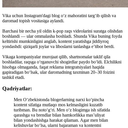
Vika uchun Instagram'dagi blog o‘z mahoratini targ‘ib qilish va
daromad topish vositasiga aylandi.
Barchasi bir necha yil oldin k-pop raqs videolarini suratga olishdan
boshlandi — ular ommalasha boshladi. Shunda Vika buning foyda
keltirishi mumkinligini anglab, kontent yaratishga jiddiyroq
yondashdi: qiziqarli joylar va liboslarni tanlashga e’tibor berdi.
Vikaga kompaniyalar murojaat qilib, shartnomalar taklif qila
boshladilar, raqsga o‘rganuvchi shogirdlar paydo bo‘ldi. Elchilikni
hisobga olmaganda, faqat reklama integratsiyalari haqida
gapiradigan bo‘lsak, ular daromadning taxminan 20–30 foizini
tashkil etadi.
Qadriyatlar:
Men O‘zbekistonda blogerlarning narxi ko‘pincha
kontent sifatiga mutlaqo mos kelmasligini kuzatib
turibman. Bu noto‘g‘ri. Men o‘z blogimga ish sifatida
qarashga va brendlar bilan hamkorlikka mas’uliyat
bilan yondashishga harakat qilaman. Agar men bilan
kelishuvlar bo‘lsa, ularni bajaraman va kontentni