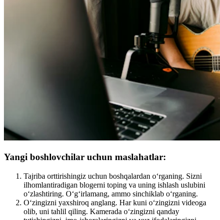
Yangi boshlovchilar uchun maslahatlar:
Tajriba orttirishingiz uchun boshqalardan o‘rganing. Sizni
ilhomlantiradigan blogerni toping va uning ishlash uslubini
o‘zlashtiring. O‘g‘irlamang, ammo sinchiklab o‘rganing.
O‘zingizni yaxshiroq anglang. Har kuni o‘zingizni videoga
olib, uni tahlil qiling. Kamerada o‘zingizni qanday