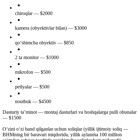
chiroqlar — $2000
kamera (obyektivlar bilan) — $3000
qo‘shimcha obyektiv — $850
2 ta monitor — $1000
mikrofon — $500
petlyalar — $500
noutbuk — $4500
Dasturiy ta’minot — montaj dasturlari va boshqalarga pulli obunalar
— $1500
O‘zini o‘zi band qilganlar uchun soliqlar (yillik ijtimoiy soliq —
BHMning bir baravari miqdorida, yillik aylanma 100 million