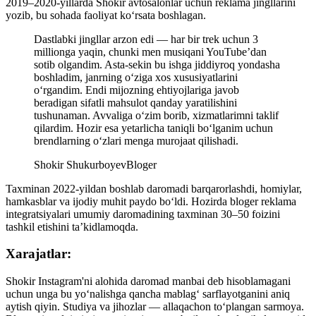
2019–2020-yillarda Shokir avtosalonlar uchun reklama jingllarini
yozib, bu sohada faoliyat ko‘rsata boshlagan.
Dastlabki jingllar arzon edi — har bir trek uchun 3
millionga yaqin, chunki men musiqani YouTube’dan
sotib olgandim. Asta-sekin bu ishga jiddiyroq yondasha
boshladim, janrning o‘ziga xos xususiyatlarini
o‘rgandim. Endi mijozning ehtiyojlariga javob
beradigan sifatli mahsulot qanday yaratilishini
tushunaman. Avvaliga o‘zim borib, xizmatlarimni taklif
qilardim. Hozir esa yetarlicha taniqli bo‘lganim uchun
brendlarning o‘zlari menga murojaat qilishadi.
Shokir Shukurboyev
Bloger
Taxminan 2022-yildan boshlab daromadi barqarorlashdi, homiylar,
hamkasblar va ijodiy muhit paydo bo‘ldi. Hozirda bloger reklama
integratsiyalari umumiy daromadining taxminan 30–50 foizini
tashkil etishini ta’kidlamoqda.
Xarajatlar:
Shokir Instagram'ni alohida daromad manbai deb hisoblamagani
uchun unga bu yo‘nalishga qancha mablag‘ sarflayotganini aniq
aytish qiyin. Studiya va jihozlar — allaqachon to‘plangan sarmoya.