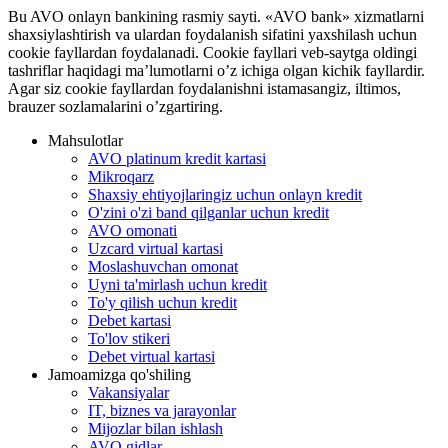
Bu AVO onlayn bankining rasmiy sayti. «AVO bank» xizmatlarni
shaxsiylashtirish va ulardan foydalanish sifatini yaxshilash uchun
cookie fayllardan foydalanadi. Cookie fayllari veb-saytga oldingi
tashriflar haqidagi ma’lumotlarni o’z ichiga olgan kichik fayllardir.
Agar siz cookie fayllardan foydalanishni istamasangiz, iltimos,
brauzer sozlamalarini o’zgartiring.
Mahsulotlar
AVO platinum kredit kartasi
Mikroqarz
Shaxsiy ehtiyojlaringiz uchun onlayn kredit
O'zini o'zi band qilganlar uchun kredit
AVO omonati
Uzcard virtual kartasi
Moslashuvchan omonat
Uyni ta'mirlash uchun kredit
To'y qilish uchun kredit
Debet kartasi
To'lov stikeri
Debet virtual kartasi
Jamoamizga qo'shiling
Vakansiyalar
IT, biznes va jarayonlar
Mijozlar bilan ishlash
AVO gidlar