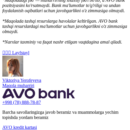
*Maqoladagi fikr — muharrirning shaxsiy fikri bo'lib, u AVO bank
pozitsiyasini ko'rsatmaydi. Bank ma'lumotlar to'g'riligi va undan
foydalanish oqibatlari uchun javobgarlikni o'z zimmasiga olmaydi.
*Maqolada tashqi resurslarga havolalar keltirilgan. AVO bank
tashqi resurslardagi ma'lumotlar uchun javobgarlikni o'z zimmasiga
olmaydi.
*Narxlar taxminiy va faqat nashr etilgan vaqtdagina amal qiladi.
🏄🏻‍♂️ Layfstayl
Viktoriya Yerofeyeva
Maqola muharriri
+998 (78) 888-78-87
Barcha savollaringizga javob beramiz va muammolarga yechim
topishda yordam beramiz
AVO kredit kartasi