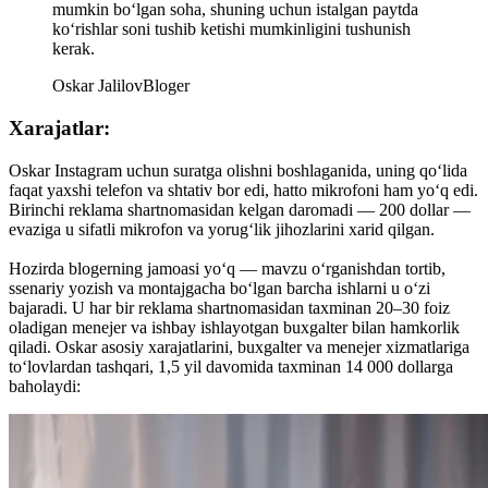
mumkin bo‘lgan soha, shuning uchun istalgan paytda
ko‘rishlar soni tushib ketishi mumkinligini tushunish
kerak.
Oskar Jalilov
Bloger
Xarajatlar:
Oskar Instagram uchun suratga olishni boshlaganida, uning qo‘lida
faqat yaxshi telefon va shtativ bor edi, hatto mikrofoni ham yo‘q edi.
Birinchi reklama shartnomasidan kelgan daromadi — 200 dollar —
evaziga u sifatli mikrofon va yorug‘lik jihozlarini xarid qilgan.
Hozirda blogerning jamoasi yo‘q — mavzu o‘rganishdan tortib,
ssenariy yozish va montajgacha bo‘lgan barcha ishlarni u o‘zi
bajaradi. U har bir reklama shartnomasidan taxminan 20–30 foiz
oladigan menejer va ishbay ishlayotgan buxgalter bilan hamkorlik
qiladi. Oskar asosiy xarajatlarini, buxgalter va menejer xizmatlariga
to‘lovlardan tashqari, 1,5 yil davomida taxminan 14 000 dollarga
baholaydi: