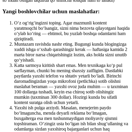
so‘mdan oshgan taqdirda qo‘shimcha soliqlar ham to‘lanadi)
Yangi boshlovchilar uchun maslahatlar:
O‘z og‘rig‘ingizni toping. Agar mazmunli kontent
yaratmoqchi bo‘lsangiz, sizni nima bezovta qilayotgani haqida
o‘ylab ko‘ring — ehtimol, bu yuzlab boshqa odamlarni ham
qiziqtiradi.
Muntazam ravishda nashr eting. Bugungi kunda blogingizga
xuddi ishga o‘xshab qarashingiz kerak — haftasiga kamida 2
marta biror narsa chiqarishingiz lozim, aks holda sizni unutib
qo‘yishadi.
Katta sarmoya kiritish shart emas. Men texnikaga ko‘p pul
sarflayman, chunki bu mening shaxsiy zaifligim. Dastlabki
paytlarda yaxshi telefon va shtativ yetarli bo‘ladi. Birinchi
daromadingizdan yoqa mikrofoni (petlichka) sotib olishni
maslahat beraman — yaxshi ovoz juda muhim — u taxminan
100 dollarga tushadi, keyin esa chiroq sotib olishingiz
mumkin (taxminan 300 dollar). Hozirgi kunda bu sifatli
kontent suratga olish uchun yetarli.
Yaxshi ish pulga arziydi. Masalan, menejerim paydo
bo‘lmaguncha, menda deyarli reklama bo‘lmagan,
buxgalterga esa men tushunmaydigan moliyaviy qismni
topshiraman. O‘zingiz usta bo‘lgan ish bilan shug‘ullaning va
odamlarga sizdan yaxshiroq bajarganlari uchun haq