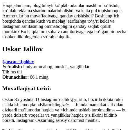
Haqiqatan ham, blog tufayli ko‘plab odamlar mashhur bo‘lishdi,
ko‘plab reklama shartnomalarini olishdi va katta pul topishmoqda.
Ammo ular bu muvaffaqiyatga qanday erishishdi? Boshlang‘ich
bosqichda qancha kuch va mablag‘ sarflashga to‘g‘ri keldi va
Instagram sahifasining ommabopligini qanday saqlab qolish
mumkin? Bu haqda turli soha va auditoriyaga ega bo‘lgan bir necha
toshkentlik blogerdan so‘rab chiqdik.
Oskar Jalilov
@oscar_djalilov
Yo‘nalish:
ilmiy-ommabop, musiqa, yangiliklar
Til:
rus tili
Obunachilar:
66,1 ming
Muvaffaqiyat tarixi:
Oskar 35 yoshda. U Instagram'da blog yuritib, hozirda ikkita rukn
ustida ishlamoqda: «Bilarmidingiz?» — bunda mamlakat tarixidan
qiziqarli ma’lumotlar haqida va «Ichimda ushlab turolmadim» — bu
yerda dolzarb voqealar va yangiliklar haqida o‘z fikrini bildirib
boradi. Instagram Oskarning asosiy daromad manbai.