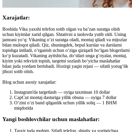
Xarajatlar:
Boshida Vika yaxshi telefon sotib olgan va ba’zan suratga olish
uchun kiyimlar xarid qilgan. Shtativni u tanlovda yutib oldi. Uning
jamoasi yo‘q: Vikaning o‘zi suratga oladi, montaj qiladi va mijozlar
bilan muloqot qiladi. Qiz, shuningdek, bepul kurslar va darslarni
topishga intiladi, o‘rganish uchun o‘ziga qiziqarli bo‘lgan blogerlarni
ko‘p kuzatadi. Vikaning aytishicha, do‘stlari unga g‘oyalar, montaj,
kiyim yoki rekvizit topish, targetni sozlash bo‘yicha maslahatlar
bilan juda yordam berishadi. Hozirgi yaqin rejasi — sifatli yorug‘lik
jihozi sotib olish.
Blog uchun asosiy xarajatlar:
Instagram'da targetlash — oyiga taxminan 10 dollar
CapCut montaj dasturiga yillik obuna — oyiga 7 dollar
O‘zini o‘zi band qilganlik uchun yillik soliq — 1 BHM
miqdorida
Yangi boshlovchilar uchun maslahatlar:
Tasvir juda muhim. Sifatli telefon, shtativ va yoritgichga