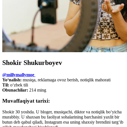
Shokir Shukurboyev
@millymallymoe
Yo‘nalish:
musiqa, reklamaga ovoz berish, notiqlik mahorati
Til:
o‘zbek tili
Obunachilar:
214 ming
Muvaffaqiyat tarixi:
Shokir 30 yoshda. U bloger, musiqachi, diktor va notiqlik bo‘yicha
murabbiy. U shaxsan bu faoliyat sohalarining barchasini yaxlit bir
butun deb qabul qiladi, Instagram esa uning shaxsiy brendini targ‘ib