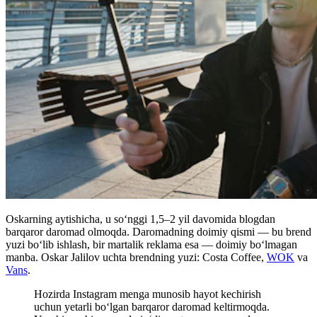
Oskarning aytishicha, u so‘nggi 1,5–2 yil davomida blogdan
barqaror daromad olmoqda. Daromadning doimiy qismi — bu brend
yuzi bo‘lib ishlash, bir martalik reklama esa — doimiy bo‘lmagan
manba. Oskar Jalilov uchta brendning yuzi: Costa Coffee,
WOK
va
Vans
.
Hozirda Instagram menga munosib hayot kechirish
uchun yetarli bo‘lgan barqaror daromad keltirmoqda.