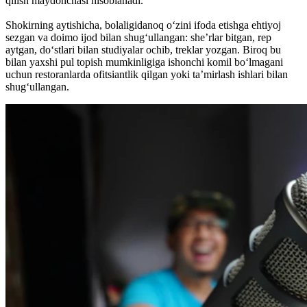
qilish maydonchasi hisoblanadi.
Shokirning aytishicha, bolaligidanoq o‘zini ifoda etishga ehtiyoj
sezgan va doimo ijod bilan shug‘ullangan: she’rlar bitgan, rep
aytgan, do‘stlari bilan studiyalar ochib, treklar yozgan. Biroq bu
bilan yaxshi pul topish mumkinligiga ishonchi komil bo‘lmagani
uchun restoranlarda ofitsiantlik qilgan yoki ta’mirlash ishlari bilan
shug‘ullangan.