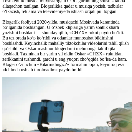
Toshkentlik musiqa muxlislariga u COC guruhining solisti sifatida
allaqachon tanilgan. Blogerlikka qadar u musiqa yozish, tadbirlar
o‘tkazish, reklama va televideniyeda ishlash orqali pul topgan.
Blogerlik faoliyati 2020-yilda, musiqachi Moskvada karantinda
bo‘lganida boshlangan. U o‘zbek kliplariga yarim soatlik sharh
yozishni boshladi — shunday qilib, «CHZX» rukni paydo bo‘ldi.
Bu tez orada ko‘p ko‘rildi va odamlar munosabat bildirishni
boshlashdi. Keyinchalik mahalliy tiktokchilar videolarini tahlil qilish
qo‘shildi va Oskar mashhur blogerlarni mehmonga taklif qila
boshladi. Taxminan bir yarim yil oldin Oskar «CHZX» ruknidan
zerikkanini tushundi, garchi u eng yuqori cho‘qqida bo‘lsa-da ham.
Bloger o‘zi uchun «Bilarmidingiz?» formatini topdi, keyinroq esa
«Ichimda ushlab turolmadim» paydo bo‘ldi.