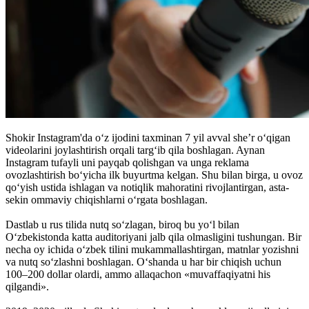
Shokir Instagram'da o‘z ijodini taxminan 7 yil avval she’r o‘qigan
videolarini joylashtirish orqali targ‘ib qila boshlagan. Aynan
Instagram tufayli uni payqab qolishgan va unga reklama
ovozlashtirish bo‘yicha ilk buyurtma kelgan. Shu bilan birga, u ovoz
qo‘yish ustida ishlagan va notiqlik mahoratini rivojlantirgan, asta-
sekin ommaviy chiqishlarni o‘rgata boshlagan.
Dastlab u rus tilida nutq so‘zlagan, biroq bu yo‘l bilan
O‘zbekistonda katta auditoriyani jalb qila olmasligini tushungan. Bir
necha oy ichida o‘zbek tilini mukammallashtirgan, matnlar yozishni
va nutq so‘zlashni boshlagan. O‘shanda u har bir chiqish uchun
100–200 dollar olardi, ammo allaqachon «muvaffaqiyatni his
qilgandi».