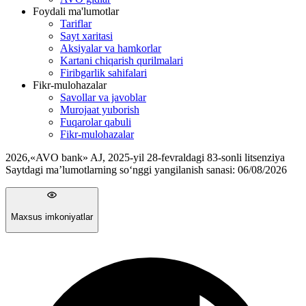
Foydali ma'lumotlar
Tariflar
Sayt xaritasi
Aksiyalar va hamkorlar
Kartani chiqarish qurilmalari
Firibgarlik sahifalari
Fikr-mulohazalar
Savollar va javoblar
Murojaat yuborish
Fuqarolar qabuli
Fikr-mulohazalar
2026
,
«AVO bank» AJ, 2025-yil 28-fevraldagi 83-sonli litsenziya
Saytdagi ma’lumotlarning so‘nggi yangilanish sanasi:
06/08/2026
Maxsus imkoniyatlar