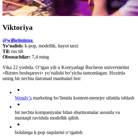
Viktoriya
@wilhelminna
Yo‘nalish:
k-pop, modellik, hayot tarzi
Til:
rus tili
Obunachilar:
7,4 ming
Vika 22 yoshda. O‘tgan yili u Koreyadagi Bucheon universitetini
«Biznes boshqaruvi» yo‘nalishi bo‘yicha tamomlagan. Hozirda
uning bir nechta daromad manbalari bor:
Wendy’s
marketing bo‘limida kontent-menejer sifatida ishlash
bir nechta kompaniyalar bilan shartnomalar asosida va
mustaqil ravishda modellik qilish
bolalarga k-pop raqslarini o‘rgatish