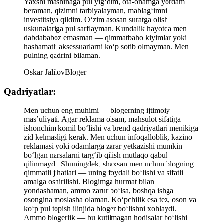
Yaxshi mashinaga pul yig‘dim, ota-onamga yordam
beraman, qizimni tarbiyalayman, mablag‘imni
investitsiya qildim. O‘zim asosan suratga olish
uskunalariga pul sarflayman. Kundalik hayotda men
dabdababoz emasman — qimmatbaho kiyimlar yoki
hashamatli aksessuarlarni ko‘p sotib olmayman. Men
pulning qadrini bilaman.
Oskar Jalilov
Bloger
Qadriyatlar:
Men uchun eng muhimi — blogerning ijtimoiy
mas’uliyati. Agar reklama olsam, mahsulot sifatiga
ishonchim komil bo‘lishi va brend qadriyatlari menikiga
zid kelmasligi kerak. Men uchun infoqalloblik, kazino
reklamasi yoki odamlarga zarar yetkazishi mumkin
bo‘lgan narsalarni targ‘ib qilish mutlaqo qabul
qilinmaydi. Shuningdek, shaxsan men uchun blogning
qimmatli jihatlari — uning foydali bo‘lishi va sifatli
amalga oshirilishi. Blogimga hurmat bilan
yondashaman, ammo zarur bo‘lsa, boshqa ishga
osongina moslasha olaman. Ko‘pchilik esa tez, oson va
ko‘p pul topish ilinjida bloger bo‘lishni xohlaydi.
Ammo blogerlik — bu kutilmagan hodisalar bo‘lishi