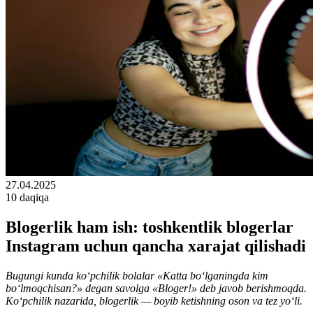
27.04.2025
10 daqiqa
Blogerlik ham ish: toshkentlik blogerlar
Instagram uchun qancha xarajat qilishadi
Bugungi kunda ko‘pchilik bolalar «Katta bo‘lganingda kim
bo‘lmoqchisan?» degan savolga «Bloger!» deb javob berishmoqda.
Ko‘pchilik nazarida, blogerlik — boyib ketishning oson va tez yo‘li.