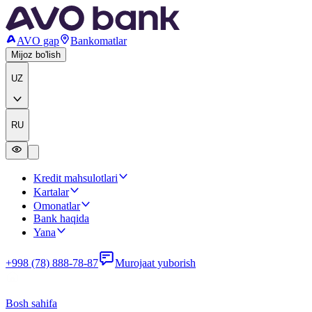
AVO gap
Bankomatlar
Mijoz bo'lish
UZ
RU
Kredit mahsulotlari
Kartalar
Omonatlar
Bank haqida
Yana
+998 (78) 888-78-87
Murojaat yuborish
Bosh sahifa