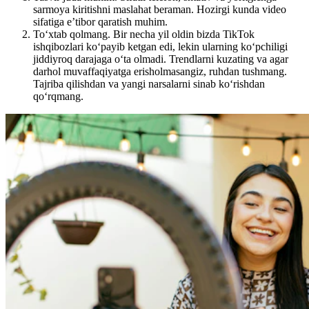
sarmoya kiritishni maslahat beraman. Hozirgi kunda video
sifatiga e’tibor qaratish muhim.
To‘xtab qolmang. Bir necha yil oldin bizda TikTok
ishqibozlari ko‘payib ketgan edi, lekin ularning ko‘pchiligi
jiddiyroq darajaga o‘ta olmadi. Trendlarni kuzating va agar
darhol muvaffaqiyatga erisholmasangiz, ruhdan tushmang.
Tajriba qilishdan va yangi narsalarni sinab ko‘rishdan
qo‘rqmang.