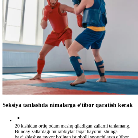
Seksiya tanlashda nimalarga e’tibor qaratish kerak
20 kishidan ortiq odam mashq qiladigan zallarni tanlamang.
Bunday zallardagi murabbiylar faqat hayotini shunga
bag‘ishlashga tayyor bo‘lgan istiqbolli sportchilarga e’tibor