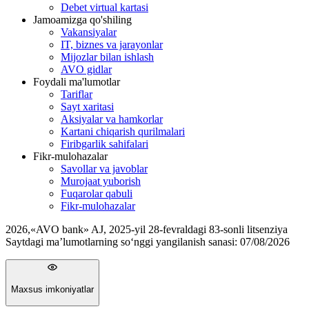
Debet virtual kartasi
Jamoamizga qo'shiling
Vakansiyalar
IT, biznes va jarayonlar
Mijozlar bilan ishlash
AVO gidlar
Foydali ma'lumotlar
Tariflar
Sayt xaritasi
Aksiyalar va hamkorlar
Kartani chiqarish qurilmalari
Firibgarlik sahifalari
Fikr-mulohazalar
Savollar va javoblar
Murojaat yuborish
Fuqarolar qabuli
Fikr-mulohazalar
2026
,
«AVO bank» AJ, 2025-yil 28-fevraldagi 83-sonli litsenziya
Saytdagi ma’lumotlarning so‘nggi yangilanish sanasi:
07/08/2026
Maxsus imkoniyatlar