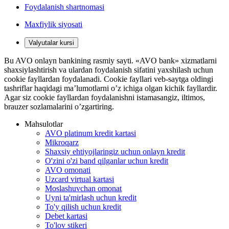
Foydalanish shartnomasi
Maxfiylik siyosati
Valyutalar kursi
Bu AVO onlayn bankining rasmiy sayti. «AVO bank» xizmatlarni
shaxsiylashtirish va ulardan foydalanish sifatini yaxshilash uchun
cookie fayllardan foydalanadi. Cookie fayllari veb-saytga oldingi
tashriflar haqidagi ma’lumotlarni o’z ichiga olgan kichik fayllardir.
Agar siz cookie fayllardan foydalanishni istamasangiz, iltimos,
brauzer sozlamalarini o’zgartiring.
Mahsulotlar
AVO platinum kredit kartasi
Mikroqarz
Shaxsiy ehtiyojlaringiz uchun onlayn kredit
O'zini o'zi band qilganlar uchun kredit
AVO omonati
Uzcard virtual kartasi
Moslashuvchan omonat
Uyni ta'mirlash uchun kredit
To'y qilish uchun kredit
Debet kartasi
To'lov stikeri