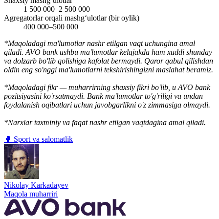
Shaxsiy mashg‘ulotlar
1 500 000–2 500 000
Agregatorlar orqali mashg‘ulotlar (bir oylik)
400 000–500 000
*Maqoladagi ma'lumotlar nashr etilgan vaqt uchungina amal
qiladi. AVO bank ushbu ma'lumotlar kelajakda ham xuddi shunday
va dolzarb bo'lib qolishiga kafolat bermaydi. Qaror qabul qilishdan
oldin eng so'nggi ma'lumotlarni tekshirishingizni maslahat beramiz.
*Maqoladagi fikr — muharrirning shaxsiy fikri bo'lib, u AVO bank
pozitsiyasini ko'rsatmaydi. Bank ma'lumotlar to'g'riligi va undan
foydalanish oqibatlari uchun javobgarlikni o'z zimmasiga olmaydi.
*Narxlar taxminiy va faqat nashr etilgan vaqtdagina amal qiladi.
🥊 Sport va salomatlik
Nikolay Karkadayev
Maqola muharriri