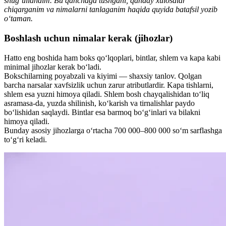
shug‘ullandim. Bu qanchaga tushgani, qanday xulosalar
chiqarganim va nimalarni tanlaganim haqida quyida batafsil yozib
o‘taman.
Boshlash uchun nimalar kerak (jihozlar)
Hatto eng boshida ham boks qo‘lqoplari, bintlar, shlem va kapa kabi
minimal jihozlar kerak bo‘ladi.
Bokschilarning poyabzali va kiyimi — shaxsiy tanlov. Qolgan
barcha narsalar xavfsizlik uchun zarur atributlardir. Kapa tishlarni,
shlem esa yuzni himoya qiladi. Shlem bosh chayqalishidan to‘liq
asramasa-da, yuzda shilinish, ko‘karish va tirnalishlar paydo
bo‘lishidan saqlaydi. Bintlar esa barmoq bo‘g‘inlari va bilakni
himoya qiladi.
Bunday asosiy jihozlarga o‘rtacha 700 000–800 000 so‘m sarflashga
to‘g‘ri keladi.