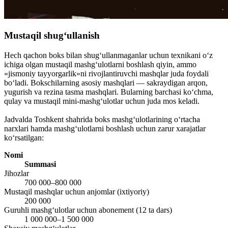
Mustaqil shug‘ullanish
Hech qachon boks bilan shug‘ullanmaganlar uchun texnikani o‘z
ichiga olgan mustaqil mashg‘ulotlarni boshlash qiyin, ammo
«jismoniy tayyorgarlik»ni rivojlantiruvchi mashqlar juda foydali
bo‘ladi. Bokschilarning asosiy mashqlari — sakraydigan arqon,
yugurish va rezina tasma mashqlari. Bularning barchasi ko‘chma,
qulay va mustaqil mini-mashg‘ulotlar uchun juda mos keladi.
Jadvalda Toshkent shahrida boks mashg‘ulotlarining o‘rtacha
narxlari hamda mashg‘ulotlarni boshlash uchun zarur xarajatlar
ko‘rsatilgan:
Nomi
Summasi
Jihozlar
700 000–800 000
Mustaqil mashqlar uchun anjomlar (ixtiyoriy)
200 000
Guruhli mashg‘ulotlar uchun abonement (12 ta dars)
1 000 000–1 500 000