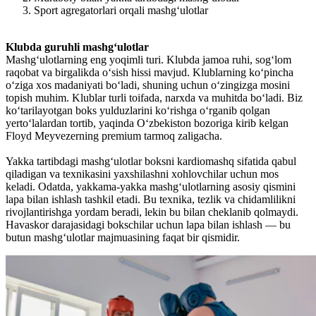
Sport agregatorlari orqali mashg‘ulotlar
Klubda guruhli mashg‘ulotlar
Mashg‘ulotlarning eng yoqimli turi. Klubda jamoa ruhi, sog‘lom
raqobat va birgalikda o‘sish hissi mavjud. Klublarning ko‘pincha
o‘ziga xos madaniyati bo‘ladi, shuning uchun o‘zingizga mosini
topish muhim. Klublar turli toifada, narxda va muhitda bo‘ladi. Biz
ko‘tarilayotgan boks yulduzlarini ko‘rishga o‘rganib qolgan
yerto‘lalardan tortib, yaqinda O‘zbekiston bozoriga kirib kelgan
Floyd Meyvezerning premium tarmoq zaligacha.
Yakka tartibdagi mashg‘ulotlar boksni kardiomashq sifatida qabul
qiladigan va texnikasini yaxshilashni xohlovchilar uchun mos
keladi. Odatda, yakkama-yakka mashg‘ulotlarning asosiy qismini
lapa bilan ishlash tashkil etadi. Bu texnika, tezlik va chidamlilikni
rivojlantirishga yordam beradi, lekin bu bilan cheklanib qolmaydi.
Havaskor darajasidagi bokschilar uchun lapa bilan ishlash — bu
butun mashg‘ulotlar majmuasining faqat bir qismidir.