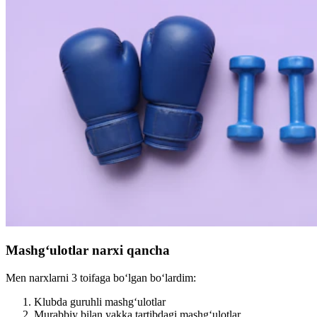
Mashg‘ulotlar narxi qancha
Men narxlarni 3 toifaga bo‘lgan bo‘lardim:
Klubda guruhli mashg‘ulotlar
Murabbiy bilan yakka tartibdagi mashg‘ulotlar