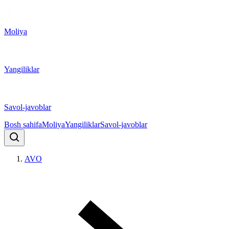
Moliya
Yangiliklar
Savol-javoblar
Bosh sahifa
Moliya
Yangiliklar
Savol-javoblar
AVO