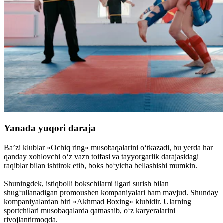
Yanada yuqori daraja
Ba’zi klublar «Ochiq ring» musobaqalarini o‘tkazadi, bu yerda har
qanday xohlovchi o‘z vazn toifasi va tayyorgarlik darajasidagi
raqiblar bilan ishtirok etib, boks bo‘yicha bellashishi mumkin.
Shuningdek, istiqbolli bokschilarni ilgari surish bilan
shug‘ullanadigan promoushen kompaniyalari ham mavjud. Shunday
kompaniyalardan biri «Akhmad Boxing» klubidir. Ularning
sportchilari musobaqalarda qatnashib, o‘z karyeralarini
rivojlantirmoqda.