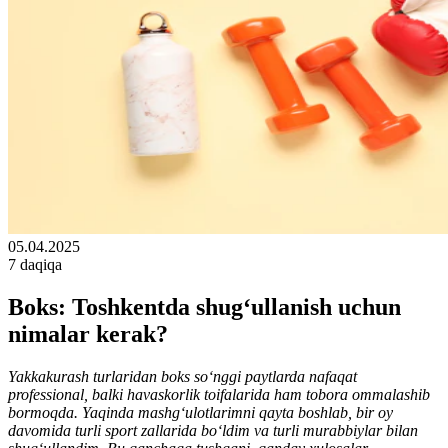
05.04.2025
7 daqiqa
Boks: Toshkentda shug‘ullanish uchun
nimalar kerak?
Yakkakurash turlaridan boks so‘nggi paytlarda nafaqat
professional, balki havaskorlik toifalarida ham tobora ommalashib
bormoqda. Yaqinda mashg‘ulotlarimni qayta boshlab, bir oy
davomida turli sport zallarida bo‘ldim va turli murabbiylar bilan