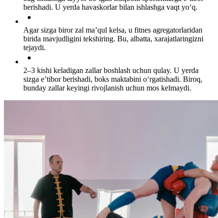
berishadi. U yerda havaskorlar bilan ishlashga vaqt yo‘q.
Agar sizga biror zal ma’qul kelsa, u fitnes agregatorlaridan
birida mavjudligini tekshiring. Bu, albatta, xarajatlaringizni
tejaydi.
2–3 kishi keladigan zallar boshlash uchun qulay. U yerda
sizga e’tibor berishadi, boks maktabini o‘rgatishadi. Biroq,
bunday zallar keyingi rivojlanish uchun mos kelmaydi.