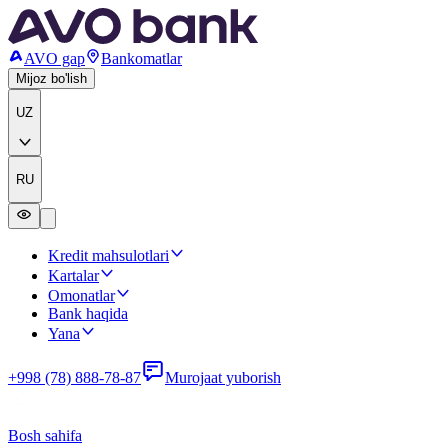
AVO gap
Bankomatlar
Mijoz bo'lish
UZ
RU
Kredit mahsulotlari
Kartalar
Omonatlar
Bank haqida
Yana
+998 (78) 888-78-87
Murojaat yuborish
Bosh sahifa