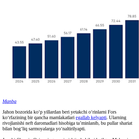
Manba
Jahon bozorida ko‘p yillardan beri yetakchi o‘rinlarni Fors
ko‘rfazining bir qancha mamlakatlari
egallab kelyapti
. Ularning
rivojlanishi neft daromadlari hisobiga ta’minlanib, bu pullar shariat
bilan bog‘liq sarmoyalarga yo‘naltirilyapti.