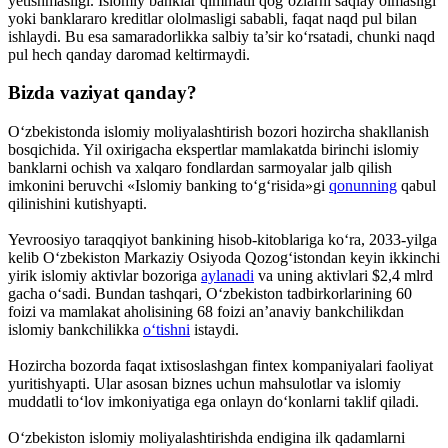
yetishmasligi. Islomiy banklar qimmatli qog‘ozlarni saqlay olmasligi
yoki banklararo kreditlar ololmasligi sababli, faqat naqd pul bilan
ishlaydi. Bu esa samaradorlikka salbiy ta’sir ko‘rsatadi, chunki naqd
pul hech qanday daromad keltirmaydi.
Bizda vaziyat qanday?
O‘zbekistonda islomiy moliyalashtirish bozori hozircha shakllanish
bosqichida. Yil oxirigacha ekspertlar mamlakatda birinchi islomiy
banklarni ochish va xalqaro fondlardan sarmoyalar jalb qilish
imkonini beruvchi «Islomiy banking to‘g‘risida»gi
qonunning
qabul
qilinishini kutishyapti.
Yevroosiyo taraqqiyot bankining hisob-kitoblariga ko‘ra, 2033-yilga
kelib O‘zbekiston Markaziy Osiyoda Qozog‘istondan keyin ikkinchi
yirik islomiy aktivlar bozoriga
aylanadi
va uning aktivlari $2,4 mlrd
gacha o‘sadi. Bundan tashqari, O‘zbekiston tadbirkorlarining 60
foizi va mamlakat aholisining 68 foizi an’anaviy bankchilikdan
islomiy bankchilikka
o‘tishni
istaydi.
Hozircha bozorda faqat ixtisoslashgan fintex kompaniyalari faoliyat
yuritishyapti. Ular asosan biznes uchun mahsulotlar va islomiy
muddatli to‘lov imkoniyatiga ega onlayn do‘konlarni taklif qiladi.
O‘zbekiston islomiy moliyalashtirishda endigina ilk qadamlarni