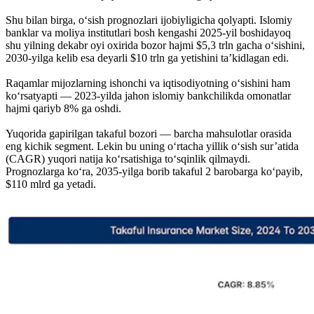
Shu bilan birga, o‘sish prognozlari ijobiyligicha qolyapti. Islomiy
banklar va moliya institutlari bosh kengashi 2025-yil boshidayoq
shu yilning dekabr oyi oxirida bozor hajmi $5,3 trln gacha o‘sishini,
2030-yilga kelib esa deyarli $10 trln ga yetishini ta’kidlagan edi.
Raqamlar mijozlarning ishonchi va iqtisodiyotning o‘sishini ham
ko‘rsatyapti — 2023-yilda jahon islomiy bankchilikda omonatlar
hajmi qariyb 8% ga oshdi.
Yuqorida gapirilgan takaful bozori — barcha mahsulotlar orasida
eng kichik segment. Lekin bu uning o‘rtacha yillik o‘sish sur’atida
(CAGR) yuqori natija ko‘rsatishiga to‘sqinlik qilmaydi.
Prognozlarga ko‘ra, 2035-yilga borib takaful 2 barobarga ko‘payib,
$110 mlrd ga yetadi.