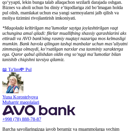
qo‘yyapti, lekin bunga talab allaqachon sezilarli darajada oshgan.
Biznes va aholi uchun bu diniy e’tiqodlariga zid bo‘lmagan holda
pul olish, mamlakat uchun esa yangi sarmoyalarni jalb qilish va
moliya tizimini rivojlantirish imkoniyati.
*Maqolada keltirilgan ma’lumotlar saytga joylashtirilgan vaqt
uchungina amal qiladi: fikrlar muallifning shaxsiy qarashlarini aks
ettiradi va AVO bank'ning rasmiy nuqtayi nazariga mos kelmasligi
mumkin. Bank havola qilingan tashqi manbalar uchun mas’uliyatni
zimmasiga olmaydi, ko‘rsatilgan narxlar esa taxminiy xarakterga
ega. Qaror qabul qilishdan oldin eng so‘nggi ma’lumotlar bilan
tanishib chiqishni tavsiya qilamiz.
📖 Ta'lim
💸 Pul
Yuna Korostelyova
Muharrir maqolalari
+998 (78) 888-78-87
Barcha savollaringizga javob beramiz va muammolarga yechim