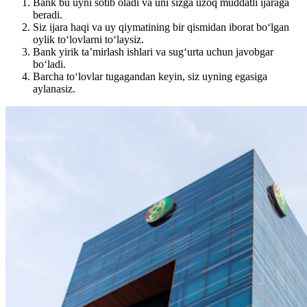
Bank bu uyni sotib oladi va uni sizga uzoq muddatli ijaraga
beradi.
Siz ijara haqi va uy qiymatining bir qismidan iborat bo‘lgan
oylik to‘lovlarni to‘laysiz.
Bank yirik ta’mirlash ishlari va sug‘urta uchun javobgar
bo‘ladi.
Barcha to‘lovlar tugagandan keyin, siz uyning egasiga
aylanasiz.