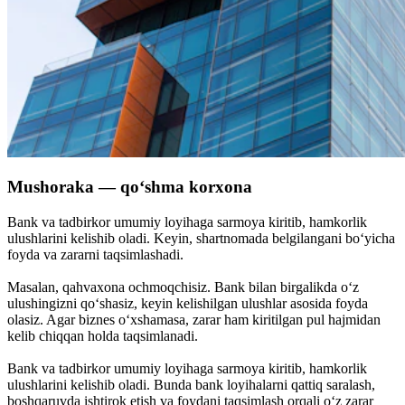
Mushoraka — qo‘shma korxona
Bank va tadbirkor umumiy loyihaga sarmoya kiritib, hamkorlik
ulushlarini kelishib oladi. Keyin, shartnomada belgilangani bo‘yicha
foyda va zararni taqsimlashadi.
Masalan, qahvaxona ochmoqchisiz. Bank bilan birgalikda o‘z
ulushingizni qo‘shasiz, keyin kelishilgan ulushlar asosida foyda
olasiz. Agar biznes o‘xshamasa, zarar ham kiritilgan pul hajmidan
kelib chiqqan holda taqsimlanadi.
Bank va tadbirkor umumiy loyihaga sarmoya kiritib, hamkorlik
ulushlarini kelishib oladi. Bunda bank loyihalarni qattiq saralash,
boshqaruvda ishtirok etish va foydani taqsimlash orqali o‘z zarar