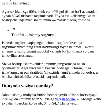
xavfini kamaytiradi.
Agar siz biznesga 60%, bank esa 40% pul tikkan bo‘lsa, zararlar
aynan 60/40 nisbatda taqsimlanadi. Foyda esa kelishuvga ko‘ra
boshqacha taqsimlanishi mumkin — masalan, teng ravishda.
Takaful — islomiy sug‘urta
Islomda sug‘urta taqiqlangan, chunki sug‘urtalovchiga
sug‘urtalanuvchining zarar ko‘rmasligi foyda keltiradi. Takaful
an’anaviy sug‘urtaning muqobil varianti bo‘lib, o‘zaro yordam
tamoyiliga asoslanadi.
Siz va boshqa ishtirokchilar umumiy jamg‘armaga ulush
qo‘shasizlar. Agar biror kishi baxtsiz hodisaga uchrasa, unga
jamg‘armadan pul ajratiladi. Yil oxirida jamg‘armada pul qolsa, u
barcha ishtirokchilar o‘rtasida taqsimlanadi.
Dunyoda vaziyat qanday?
Jahon islomiy moliyalashtirish bozori ajoyib o‘sishni ko‘rsatyapti.
2010-yilda umumiy hajm $1 trln ga
yetgan bo‘lsa
, 2024-yilga kelib
aktivlar 4 barobar ko‘payib, $4,5–$4,7 trln ga yetdi.