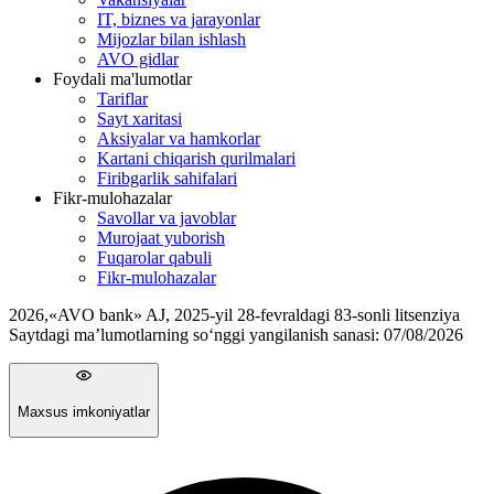
IT, biznes va jarayonlar
Mijozlar bilan ishlash
AVO gidlar
Foydali ma'lumotlar
Tariflar
Sayt xaritasi
Aksiyalar va hamkorlar
Kartani chiqarish qurilmalari
Firibgarlik sahifalari
Fikr-mulohazalar
Savollar va javoblar
Murojaat yuborish
Fuqarolar qabuli
Fikr-mulohazalar
2026
,
«AVO bank» AJ, 2025-yil 28-fevraldagi 83-sonli litsenziya
Saytdagi ma’lumotlarning so‘nggi yangilanish sanasi:
07/08/2026
Maxsus imkoniyatlar