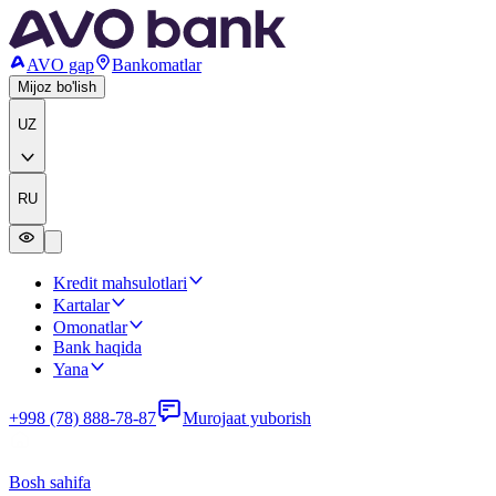
AVO gap
Bankomatlar
Mijoz bo'lish
UZ
RU
Kredit mahsulotlari
Kartalar
Omonatlar
Bank haqida
Yana
+998 (78) 888-78-87
Murojaat yuborish
Bosh sahifa