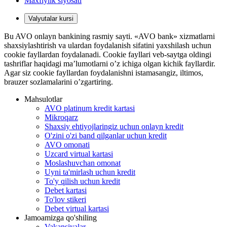
Maxfiylik siyosati
Valyutalar kursi
Bu AVO onlayn bankining rasmiy sayti. «AVO bank» xizmatlarni
shaxsiylashtirish va ulardan foydalanish sifatini yaxshilash uchun
cookie fayllardan foydalanadi. Cookie fayllari veb-saytga oldingi
tashriflar haqidagi ma’lumotlarni o’z ichiga olgan kichik fayllardir.
Agar siz cookie fayllardan foydalanishni istamasangiz, iltimos,
brauzer sozlamalarini o’zgartiring.
Mahsulotlar
AVO platinum kredit kartasi
Mikroqarz
Shaxsiy ehtiyojlaringiz uchun onlayn kredit
O'zini o'zi band qilganlar uchun kredit
AVO omonati
Uzcard virtual kartasi
Moslashuvchan omonat
Uyni ta'mirlash uchun kredit
To'y qilish uchun kredit
Debet kartasi
To'lov stikeri
Debet virtual kartasi
Jamoamizga qo'shiling
Vakansiyalar