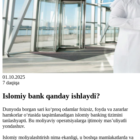
01.10.2025
7 daqiqa
Islomiy bank qanday ishlaydi?
Dunyoda borgan sari ko‘proq odamlar foizsiz, foyda va zararlar
hamkorlar o‘rtasida taqsimlanadigan islomiy banking tizimini
tanlashyapti. Bu moliyaviy operatsiyalarga ijtimoiy mas’uliyatli
yondashuv.
Islomiy moliyalashtirish nima ekanligi, u boshqa mamlakatlarda va