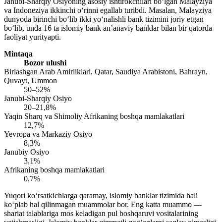
Janubi-Sharqiy Osiyoning asosiy ishtirokchilari bo‘lgan Malayziya
va Indoneziya ikkinchi o‘rinni egallab turibdi. Masalan, Malayziya
dunyoda birinchi bo‘lib ikki yo‘nalishli bank tizimini joriy etgan
bo‘lib, unda 16 ta islomiy bank an’anaviy banklar bilan bir qatorda
faoliyat yurityapti.
Mintaqa
Bozor ulushi
Birlashgan Arab Amirliklari, Qatar, Saudiya Arabistoni, Bahrayn,
Quvayt, Ummon
50–52%
Janubi-Sharqiy Osiyo
20–21,8%
Yaqin Sharq va Shimoliy Afrikaning boshqa mamlakatlari
12,7%
Yevropa va Markaziy Osiyo
8,3%
Janubiy Osiyo
3,1%
Afrikaning boshqa mamlakatlari
0,7%
Yuqori ko‘rsatkichlarga qaramay, islomiy banklar tizimida hali
ko‘plab hal qilinmagan muammolar bor. Eng katta muammo —
shariat talablariga mos keladigan pul boshqaruvi vositalarining