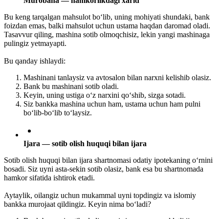
Murobaha — hamkorlikdagi xarid
Bu keng tarqalgan mahsulot bo‘lib, uning mohiyati shundaki, bank
foizdan emas, balki mahsulot uchun ustama haqdan daromad oladi.
Tasavvur qiling, mashina sotib olmoqchisiz, lekin yangi mashinaga
pulingiz yetmayapti.
Bu qanday ishlaydi:
Mashinani tanlaysiz va avtosalon bilan narxni kelishib olasiz.
Bank bu mashinani sotib oladi.
Keyin, uning ustiga o‘z narxini qo‘shib, sizga sotadi.
Siz bankka mashina uchun ham, ustama uchun ham pulni
bo‘lib-bo‘lib to‘laysiz.
Ijara — sotib olish huquqi bilan ijara
Sotib olish huquqi bilan ijara shartnomasi odatiy ipotekaning o‘rnini
bosadi. Siz uyni asta-sekin sotib olasiz, bank esa bu shartnomada
hamkor sifatida ishtirok etadi.
Aytaylik, oilangiz uchun mukammal uyni topdingiz va islomiy
bankka murojaat qildingiz. Keyin nima bo‘ladi?