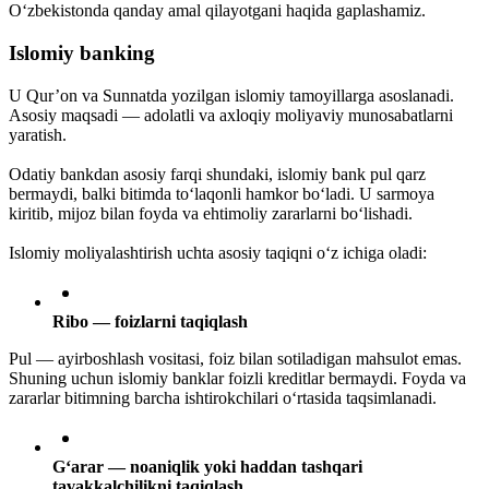
O‘zbekistonda qanday amal qilayotgani haqida gaplashamiz.
Islomiy banking
U Qur’on va Sunnatda yozilgan islomiy tamoyillarga asoslanadi.
Asosiy maqsadi — adolatli va axloqiy moliyaviy munosabatlarni
yaratish.
Odatiy bankdan asosiy farqi shundaki, islomiy bank pul qarz
bermaydi, balki bitimda to‘laqonli hamkor bo‘ladi. U sarmoya
kiritib, mijoz bilan foyda va ehtimoliy zararlarni bo‘lishadi.
Islomiy moliyalashtirish uchta asosiy taqiqni o‘z ichiga oladi:
Ribo — foizlarni taqiqlash
Pul — ayirboshlash vositasi, foiz bilan sotiladigan mahsulot emas.
Shuning uchun islomiy banklar foizli kreditlar bermaydi. Foyda va
zararlar bitimning barcha ishtirokchilari o‘rtasida taqsimlanadi.
G‘arar — noaniqlik yoki haddan tashqari
tavakkalchilikni taqiqlash