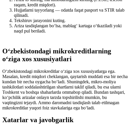
raqam, kredit miqdori).
Hujjatlarni tayyorlang — odatda faqat pasport va STIR talab
qilinadi.
Tekshiruv jarayonini kuting.
Ariza tasdiqlangan bo‘lsa, mablag‘ kartaga o‘tkaziladi yoki
naqd pul beriladi.
O‘zbekistondagi mikrokreditlarning
o‘ziga xos xususiyatlari
O‘zbekistondagi mikrokreditlar o‘ziga xos xususiyatlarga ega.
Masalan, kredit miqdori cheklangan, qaytarish muddati esa bir necha
kundan bir necha oygacha bo‘ladi. Shuningdek, mikro-moliya
tashkilotlari soddalashtirilgan shartlarni taklif qiladi, bu esa ularni
Toshkent va boshqa shaharlarda ommabop qiladi. Bundan tashqari,
ko‘pchilik arizalar onlayn tarzda topshirilishi mumkin, bu
vaqtingizni tejaydi. Ammo daromadni tasdiqlash talab etilmagan
mikrokreditlar yuqori foiz stavkalariga ega bo‘ladi.
Xatarlar va javobgarlik