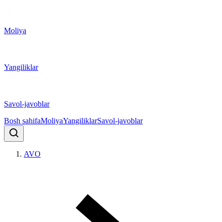
Moliya
Yangiliklar
Savol-javoblar
Bosh sahifa
Moliya
Yangiliklar
Savol-javoblar
AVO