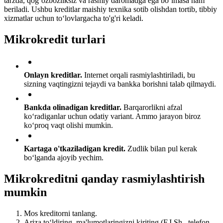
tarzda, qog‘ozbozliksiz va rasmiy daromadga ega bo‘lmasa ham
beriladi. Ushbu kreditlar maishiy texnika sotib olishdan tortib, tibbiy
xizmatlar uchun to‘lovlargacha to'g'ri keladi.
Mikrokredit turlari
Onlayn kreditlar.
Internet orqali rasmiylashtiriladi, bu
sizning vaqtingizni tejaydi va bankka borishni talab qilmaydi.
Bankda olinadigan kreditlar.
Barqarorlikni afzal
ko‘radiganlar uchun odatiy variant. Ammo jarayon biroz
ko‘proq vaqt olishi mumkin.
Kartaga o'tkaziladigan kredit.
Zudlik bilan pul kerak
bo‘lganda ajoyib yechim.
Mikrokreditni qanday rasmiylashtirish
mumkin
Mos kreditorni tanlang.
Ariza to‘ldiring, ma'lumotlaringizni kiriting (F.I.Sh., telefon