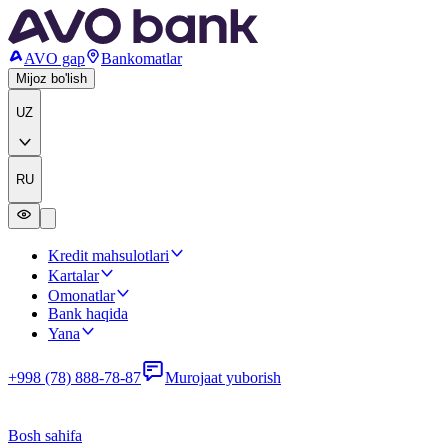
AVO gap
Bankomatlar
Mijoz bo'lish
UZ
RU
Kredit mahsulotlari
Kartalar
Omonatlar
Bank haqida
Yana
+998 (78) 888-78-87
Murojaat yuborish
Bosh sahifa