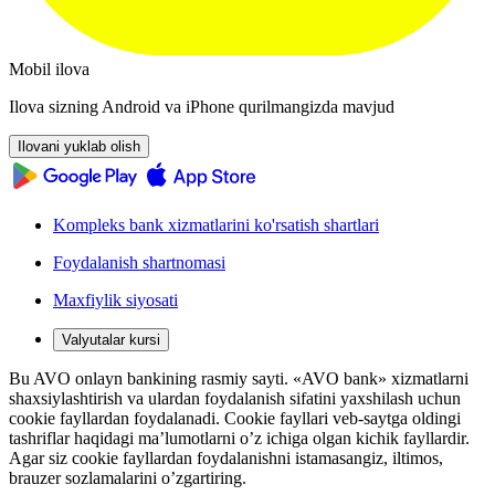
Mobil ilova
Ilova sizning Android va iPhone qurilmangizda mavjud
Ilovani yuklab olish
Kompleks bank xizmatlarini ko'rsatish shartlari
Foydalanish shartnomasi
Maxfiylik siyosati
Valyutalar kursi
Bu AVO onlayn bankining rasmiy sayti. «AVO bank» xizmatlarni
shaxsiylashtirish va ulardan foydalanish sifatini yaxshilash uchun
cookie fayllardan foydalanadi. Cookie fayllari veb-saytga oldingi
tashriflar haqidagi ma’lumotlarni o’z ichiga olgan kichik fayllardir.
Agar siz cookie fayllardan foydalanishni istamasangiz, iltimos,
brauzer sozlamalarini o’zgartiring.