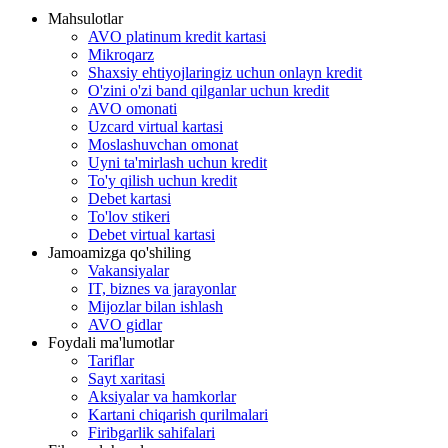
Mahsulotlar
AVO platinum kredit kartasi
Mikroqarz
Shaxsiy ehtiyojlaringiz uchun onlayn kredit
O'zini o'zi band qilganlar uchun kredit
AVO omonati
Uzcard virtual kartasi
Moslashuvchan omonat
Uyni ta'mirlash uchun kredit
To'y qilish uchun kredit
Debet kartasi
To'lov stikeri
Debet virtual kartasi
Jamoamizga qo'shiling
Vakansiyalar
IT, biznes va jarayonlar
Mijozlar bilan ishlash
AVO gidlar
Foydali ma'lumotlar
Tariflar
Sayt xaritasi
Aksiyalar va hamkorlar
Kartani chiqarish qurilmalari
Firibgarlik sahifalari