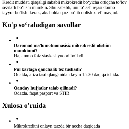
Kredit muddati qisqaligi sababli mikrokredit bo‘yicha ortiqcha to‘lov
sezilarli bo‘lishi mumkin. Shu sababli, uni to‘lash rejasi doimo
tayyor bo‘lishi kerak, aks holda qarz bo‘lib qolish xavfi mavjud.
Ko'p so‘raladigan savollar
Daromad ma'lumotnomasisiz mikrokredit olishim
mumkinmi?
Ha, ammo foiz stavkasi yuqori bo‘ladi.
Pul kartaga qanchalik tez tushadi?
Odatda, ariza tasdiqlanganidan keyin 15-30 daqiqa ichida.
Qanday hujjatlar talab qilinadi?
Odatda, faqat pasport va STIR.
Xulosa o'rnida
Mikrokreditni onlayn tarzda bir necha daqiqada