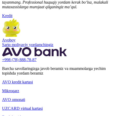
tayanmang. Professional huquqiy yordam kerak bo‘lsa, malakali
mutaxassislarga murojaat qilganingiz ma’qul.
Kredit
Аvoboy
Sariq moliyaviy yordamchingiz
+998 (78) 888-78-87
Barcha savollaringizga javob beramiz va muammolarga yechim
topishda yordam beramiz
AVO kredit kartasi
Mikroqarz
AVO omonati
UZCARD virtual kartasi