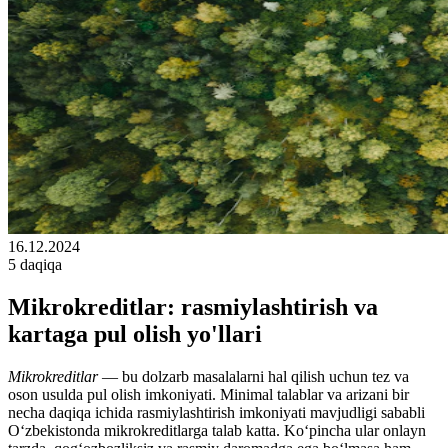
16.12.2024
5 daqiqa
Mikrokreditlar: rasmiylashtirish va
kartaga pul olish yo'llari
Mikrokreditlar
— bu dolzarb masalalarni hal qilish uchun tez va
oson usulda pul olish imkoniyati. Minimal talablar va arizani bir
necha daqiqa ichida rasmiylashtirish imkoniyati mavjudligi sababli
O‘zbekistonda mikrokreditlarga talab katta. Ko‘pincha ular onlayn