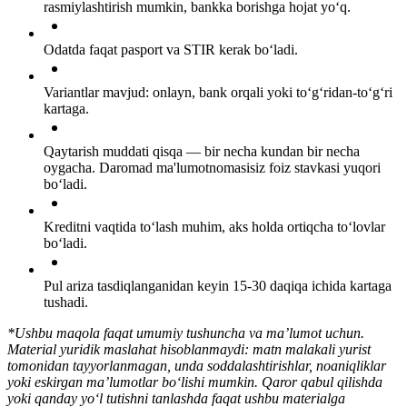
rasmiylashtirish mumkin, bankka borishga hojat yo‘q.
Odatda faqat pasport va STIR kerak bo‘ladi.
Variantlar mavjud: onlayn, bank orqali yoki to‘g‘ridan-to‘g‘ri
kartaga.
Qaytarish muddati qisqa — bir necha kundan bir necha
oygacha. Daromad ma'lumotnomasisiz foiz stavkasi yuqori
bo‘ladi.
Kreditni vaqtida to‘lash muhim, aks holda ortiqcha to‘lovlar
bo‘ladi.
Pul ariza tasdiqlanganidan keyin 15-30 daqiqa ichida kartaga
tushadi.
*Ushbu maqola faqat umumiy tushuncha va ma’lumot uchun.
Material yuridik maslahat hisoblanmaydi: matn malakali yurist
tomonidan tayyorlanmagan, unda soddalashtirishlar, noaniqliklar
yoki eskirgan ma’lumotlar bo‘lishi mumkin. Qaror qabul qilishda
yoki qanday yo‘l tutishni tanlashda faqat ushbu materialga