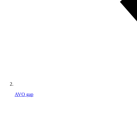
AVO gap