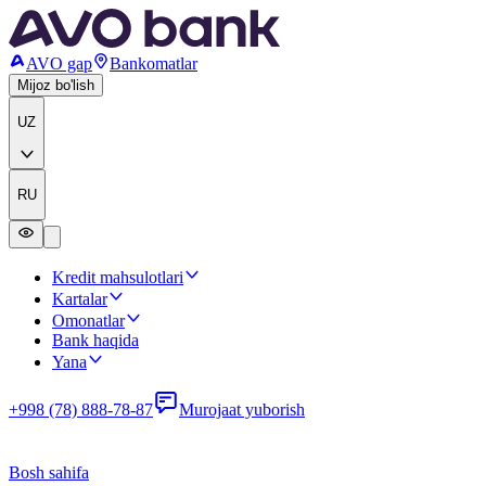
AVO gap
Bankomatlar
Mijoz bo'lish
UZ
RU
Kredit mahsulotlari
Kartalar
Omonatlar
Bank haqida
Yana
+998 (78) 888-78-87
Murojaat yuborish
Bosh sahifa