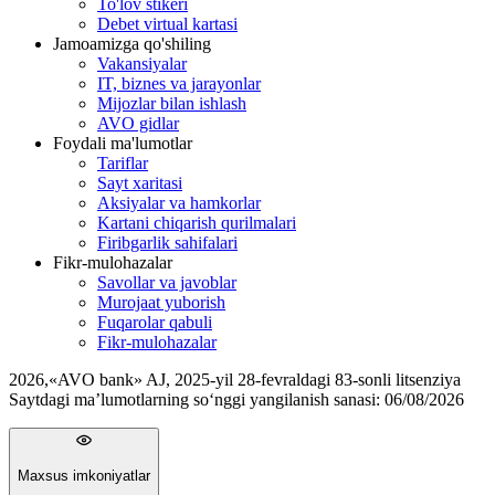
To'lov stikeri
Debet virtual kartasi
Jamoamizga qo'shiling
Vakansiyalar
IT, biznes va jarayonlar
Mijozlar bilan ishlash
AVO gidlar
Foydali ma'lumotlar
Tariflar
Sayt xaritasi
Aksiyalar va hamkorlar
Kartani chiqarish qurilmalari
Firibgarlik sahifalari
Fikr-mulohazalar
Savollar va javoblar
Murojaat yuborish
Fuqarolar qabuli
Fikr-mulohazalar
2026
,
«AVO bank» AJ, 2025-yil 28-fevraldagi 83-sonli litsenziya
Saytdagi ma’lumotlarning so‘nggi yangilanish sanasi:
06/08/2026
Maxsus imkoniyatlar