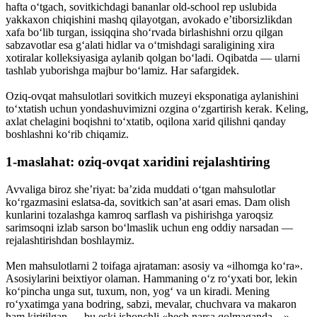
hafta o‘tgach, sovitkichdagi bananlar old-school rep uslubida
yakkaxon chiqishini mashq qilayotgan, avokado e’tiborsizlikdan
xafa bo‘lib turgan, issiqqina sho‘rvada birlashishni orzu qilgan
sabzavotlar esa g‘alati hidlar va o‘tmishdagi saraligining xira
xotiralar kolleksiyasiga aylanib qolgan bo‘ladi. Oqibatda — ularni
tashlab yuborishga majbur bo‘lamiz. Har safargidek.
Oziq-ovqat mahsulotlari sovitkich muzeyi eksponatiga aylanishini
to‘xtatish uchun yondashuvimizni ozgina o‘zgartirish kerak. Keling,
axlat chelagini boqishni to‘xtatib, oqilona xarid qilishni qanday
boshlashni ko‘rib chiqamiz.
1-maslahat: oziq-ovqat xaridini rejalashtiring
Avvaliga biroz she’riyat: ba’zida muddati o‘tgan mahsulotlar
ko‘rgazmasini eslatsa-da, sovitkich san’at asari emas. Dam olish
kunlarini tozalashga kamroq sarflash va pishirishga yaroqsiz
sarimsoqni izlab sarson bo‘lmaslik uchun eng oddiy narsadan —
rejalashtirishdan boshlaymiz.
Men mahsulotlarni 2 toifaga ajrataman: asosiy va «ilhomga ko‘ra».
Asosiylarini beixtiyor olaman. Hammaning o‘z ro‘yxati bor, lekin
ko‘pincha unga sut, tuxum, non, yog‘ va un kiradi. Mening
ro‘yxatimga yana bodring, sabzi, mevalar, chuchvara va makaron
ham kiritilgan — bu eski ishonchli «hech narsa qolmaganda…»