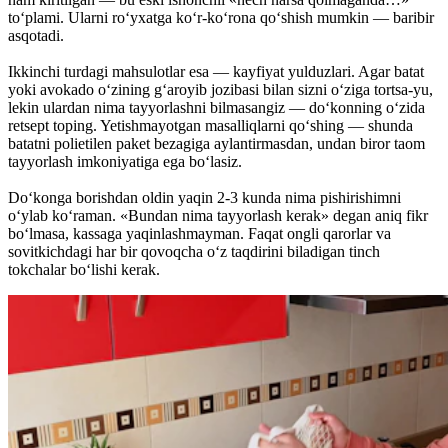
to‘plami. Ularni ro‘yxatga ko‘r-ko‘rona qo‘shish mumkin — baribir
asqotadi.
Ikkinchi turdagi mahsulotlar esa — kayfiyat yulduzlari. Agar batat
yoki avokado o‘zining g‘aroyib jozibasi bilan sizni o‘ziga tortsa-yu,
lekin ulardan nima tayyorlashni bilmasangiz — do‘konning o‘zida
retsept toping. Yetishmayotgan masalliqlarni qo‘shing — shunda
batatni polietilen paket bezagiga aylantirmasdan, undan biror taom
tayyorlash imkoniyatiga ega bo‘lasiz.
Do‘konga borishdan oldin yaqin 2-3 kunda nima pishirishimni
o‘ylab ko‘raman. «Bundan nima tayyorlash kerak» degan aniq fikr
bo‘lmasa, kassaga yaqinlashmayman. Faqat ongli qarorlar va
sovitkichdagi har bir qovoqcha o‘z taqdirini biladigan tinch
tokchalar bo‘lishi kerak.