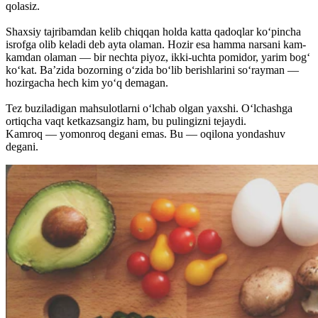
qolasiz.
Shaxsiy tajribamdan kelib chiqqan holda katta qadoqlar ko‘pincha
isrofga olib keladi deb ayta olaman. Hozir esa hamma narsani kam-
kamdan olaman — bir nechta piyoz, ikki-uchta pomidor, yarim bog‘
ko‘kat. Ba’zida bozorning o‘zida bo‘lib berishlarini so‘rayman —
hozirgacha hech kim yo‘q demagan.
Tez buziladigan mahsulotlarni o‘lchab olgan yaxshi. O‘lchashga
ortiqcha vaqt ketkazsangiz ham, bu pulingizni tejaydi.
Kamroq — yomonroq degani emas. Bu — oqilona yondashuv
degani.