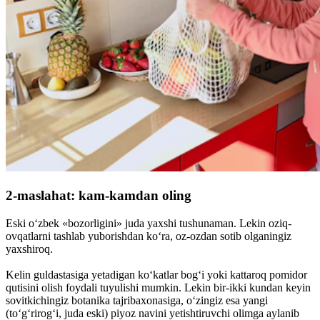
2-maslahat: kam-kamdan oling
Eski o‘zbek «bozorligini» juda yaxshi tushunaman. Lekin oziq-
ovqatlarni tashlab yuborishdan ko‘ra, oz-ozdan sotib olganingiz
yaxshiroq.
Kelin guldastasiga yetadigan ko‘katlar bog‘i yoki kattaroq pomidor
qutisini olish foydali tuyulishi mumkin. Lekin bir-ikki kundan keyin
sovitkichingiz botanika tajribaxonasiga, o‘zingiz esa yangi
(to‘g‘rirog‘i, juda eski) piyoz navini yetishtiruvchi olimga aylanib