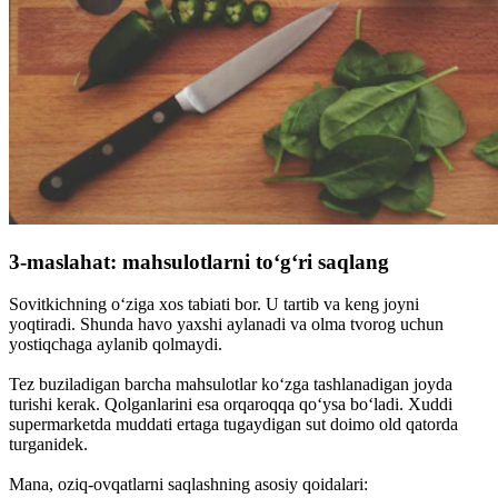
3-maslahat: mahsulotlarni to‘g‘ri saqlang
Sovitkichning o‘ziga xos tabiati bor. U tartib va keng joyni
yoqtiradi. Shunda havo yaxshi aylanadi va olma tvorog uchun
yostiqchaga aylanib qolmaydi.
Tez buziladigan barcha mahsulotlar ko‘zga tashlanadigan joyda
turishi kerak. Qolganlarini esa orqaroqqa qo‘ysa bo‘ladi. Xuddi
supermarketda muddati ertaga tugaydigan sut doimo old qatorda
turganidek.
Mana, oziq-ovqatlarni saqlashning asosiy qoidalari: