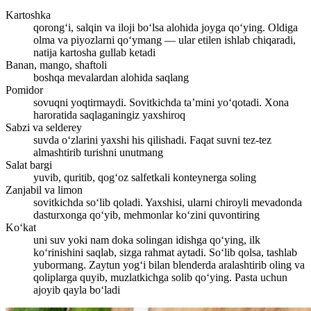
Kartoshka
qorong‘i, salqin va iloji bo‘lsa alohida joyga qo‘ying. Oldiga
olma va piyozlarni qo‘ymang — ular etilen ishlab chiqaradi,
natija kartosha gullab ketadi
Banan, mango, shaftoli
boshqa mevalardan alohida saqlang
Pomidor
sovuqni yoqtirmaydi. Sovitkichda ta’mini yo‘qotadi. Xona
haroratida saqlaganingiz yaxshiroq
Sabzi va selderey
suvda o‘zlarini yaxshi his qilishadi. Faqat suvni tez-tez
almashtirib turishni unutmang
Salat bargi
yuvib, quritib, qog‘oz salfetkali konteynerga soling
Zanjabil va limon
sovitkichda so‘lib qoladi. Yaxshisi, ularni chiroyli mevadonda
dasturxonga qo‘yib, mehmonlar ko‘zini quvontiring
Ko‘kat
uni suv yoki nam doka solingan idishga qo‘ying, ilk
ko‘rinishini saqlab, sizga rahmat aytadi. So‘lib qolsa, tashlab
yubormang. Zaytun yog‘i bilan blenderda aralashtirib oling va
qoliplarga quyib, muzlatkichga solib qo‘ying. Pasta uchun
ajoyib qayla bo‘ladi