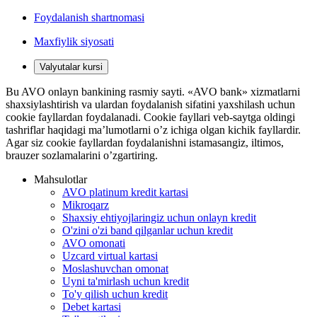
Foydalanish shartnomasi
Maxfiylik siyosati
Valyutalar kursi
Bu AVO onlayn bankining rasmiy sayti. «AVO bank» xizmatlarni
shaxsiylashtirish va ulardan foydalanish sifatini yaxshilash uchun
cookie fayllardan foydalanadi. Cookie fayllari veb-saytga oldingi
tashriflar haqidagi ma’lumotlarni o’z ichiga olgan kichik fayllardir.
Agar siz cookie fayllardan foydalanishni istamasangiz, iltimos,
brauzer sozlamalarini o’zgartiring.
Mahsulotlar
AVO platinum kredit kartasi
Mikroqarz
Shaxsiy ehtiyojlaringiz uchun onlayn kredit
O'zini o'zi band qilganlar uchun kredit
AVO omonati
Uzcard virtual kartasi
Moslashuvchan omonat
Uyni ta'mirlash uchun kredit
To'y qilish uchun kredit
Debet kartasi