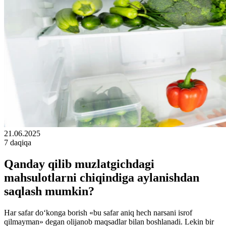
21.06.2025
7 daqiqa
Qanday qilib muzlatgichdagi
mahsulotlarni chiqindiga aylanishdan
saqlash mumkin?
Har safar do‘konga borish «bu safar aniq hech narsani isrof
qilmayman» degan olijanob maqsadlar bilan boshlanadi. Lekin bir