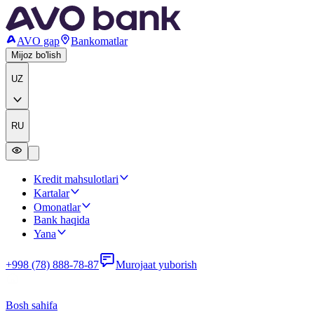
AVO gap
Bankomatlar
Mijoz bo'lish
UZ
RU
Kredit mahsulotlari
Kartalar
Omonatlar
Bank haqida
Yana
+998 (78) 888-78-87
Murojaat yuborish
Bosh sahifa