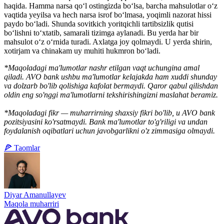
haqida. Hamma narsa qo‘l ostingizda bo‘lsa, barcha mahsulotlar o‘z
vaqtida yeyilsa va hech narsa isrof bo‘lmasa, yoqimli nazorat hissi
paydo bo‘ladi. Shunda sovitkich yoritqichli tartibsizlik qutisi
bo‘lishni to‘xtatib, samarali tizimga aylanadi. Bu yerda har bir
mahsulot o‘z o‘rnida turadi. Axlatga joy qolmaydi. U yerda shirin,
xotirjam va chinakam uy muhiti hukmron bo‘ladi.
*Maqoladagi ma'lumotlar nashr etilgan vaqt uchungina amal
qiladi. AVO bank ushbu ma'lumotlar kelajakda ham xuddi shunday
va dolzarb bo'lib qolishiga kafolat bermaydi. Qaror qabul qilishdan
oldin eng so'nggi ma'lumotlarni tekshirishingizni maslahat beramiz.
*Maqoladagi fikr — muharrirning shaxsiy fikri bo'lib, u AVO bank
pozitsiyasini ko'rsatmaydi. Bank ma'lumotlar to'g'riligi va undan
foydalanish oqibatlari uchun javobgarlikni o'z zimmasiga olmaydi.
🍕 Taomlar
Diyar Amanullayev
Maqola muharriri