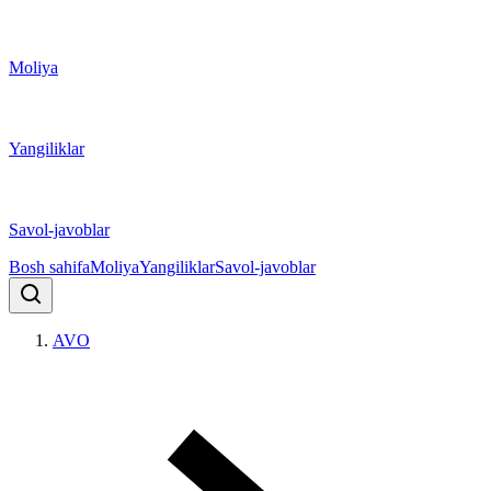
Moliya
Yangiliklar
Savol-javoblar
Bosh sahifa
Moliya
Yangiliklar
Savol-javoblar
AVO