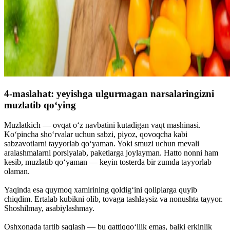
4-maslahat: yeyishga ulgurmagan narsalaringizni
muzlatib qo‘ying
Muzlatkich — ovqat o‘z navbatini kutadigan vaqt mashinasi.
Ko‘pincha sho‘rvalar uchun sabzi, piyoz, qovoqcha kabi
sabzavotlarni tayyorlab qo‘yaman. Yoki smuzi uchun mevali
aralashmalarni porsiyalab, paketlarga joylayman. Hatto nonni ham
kesib, muzlatib qo‘yaman — keyin tosterda bir zumda tayyorlab
olaman.
Yaqinda esa quymoq xamirining qoldig‘ini qoliplarga quyib
chiqdim. Ertalab kubikni olib, tovaga tashlaysiz va nonushta tayyor.
Shoshilmay, asabiylashmay.
Oshxonada tartib saqlash — bu qattiqqo‘llik emas, balki erkinlik