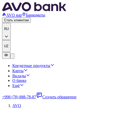
AVO gap
Банкоматы
Стать клиентом
RU
UZ
Кредитные продукты
Карты
Вклады
О банке
Ещё
+998 (78) 888-78-87
Создать обращение
AVO