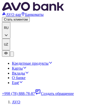
AVO gap
Банкоматы
Стать клиентом
RU
UZ
Кредитные продукты
Карты
Вклады
О банке
Ещё
+998 (78) 888-78-87
Создать обращение
AVO