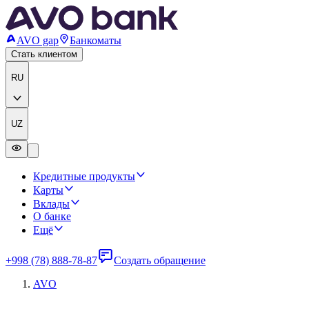
AVO gap
Банкоматы
Стать клиентом
RU
UZ
Кредитные продукты
Карты
Вклады
О банке
Ещё
+998 (78) 888-78-87
Создать обращение
AVO