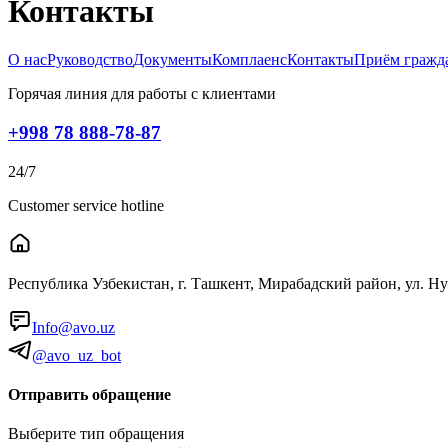
Контакты
О нас
Руководство
Документы
Комплаенс
Контакты
Приём гражд
Горячая линия для работы с клиентами
+998 78 888-78-87
24/7
Customer service hotline
Республика Узбекистан, г. Ташкент, Мирабадский район, ул. Н
Info@avo.uz
@avo_uz_bot
Отправить обращение
Выберите тип обращения