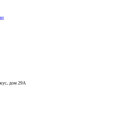
ан
укус, дом 29А