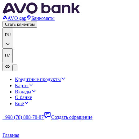
AVO gap
Банкоматы
Стать клиентом
RU
UZ
Кредитные продукты
Карты
Вклады
О банке
Ещё
+998 (78) 888-78-87
Создать обращение
Главная