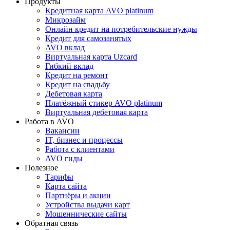
Продукты
Кредитная карта AVO platinum
Микрозайм
Онлайн кредит на потребительские нужды
Кредит для самозанятых
AVO вклад
Виртуальная карта Uzcard
Гибкий вклад
Кредит на ремонт
Кредит на свадьбу
Дебетовая карта
Платёжный стикер AVO platinum
Виртуальная дебетовая карта
Работа в AVO
Вакансии
IT, бизнес и процессы
Работа с клиентами
AVO гиды
Полезное
Тарифы
Карта сайта
Партнёры и акции
Устройства выдачи карт
Мошеннические cайты
Обратная связь