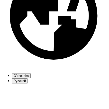
O’zbekcha
Русский