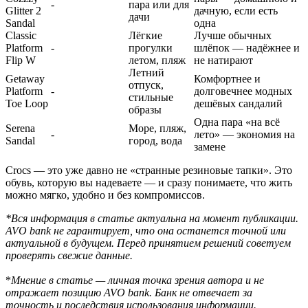
-
пара или для
Glitter 2
дачную, если есть
дачи
Sandal
одна
Classic
Лёгкие
Лучше обычных
Platform
-
прогулки
шлёпок — надёжнее и
Flip W
летом, пляж
не натирают
Летний
Getaway
Комфортнее и
отпуск,
Platform
-
долговечнее модных
стильные
Toe Loop
дешёвых сандалий
образы
Одна пара «на всё
Serena
Море, пляж,
-
лето» — экономия на
Sandal
город, вода
замене
Crocs — это уже давно не «странные резиновые тапки». Это
обувь, которую вы надеваете — и сразу понимаете, что жить
можно мягко, удобно и без компромиссов.
*Вся информация в статье актуальна на момент публикации.
AVO bank не гарантирует, что она останется точной или
актуальной в будущем. Перед принятием решений советуем
проверять свежие данные.
*
Мнение в статье — личная точка зрения автора и не
отражает позицию AVO bank. Банк не отвечает за
точность и последствия использования информации.