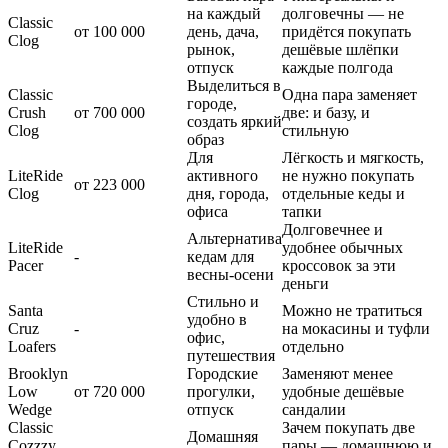
на каждый
долговечны — не
Classic
от 100 000
день, дача,
придётся покупать
Clog
рынок,
дешёвые шлёпки
отпуск
каждые полгода
Выделиться в
Classic
Одна пара заменяет
городе,
Crush
от 700 000
две: и базу, и
создать яркий
Clog
стильную
образ
Для
Лёгкость и мягкость,
LiteRide
активного
не нужно покупать
от 223 000
Clog
дня, города,
отдельные кеды и
офиса
тапки
Долговечнее и
Альтернатива
LiteRide
удобнее обычных
-
кедам для
Pacer
кроссовок за эти
весны-осени
деньги
Стильно и
Santa
Можно не тратиться
удобно в
Cruz
-
на мокасины и туфли
офис,
Loafers
отдельно
путешествия
Brooklyn
Городские
Заменяют менее
Low
от 720 000
прогулки,
удобные дешёвые
Wedge
отпуск
сандалии
Classic
Зачем покупать две
Домашняя
Cozzzy
пары — домашнюю и