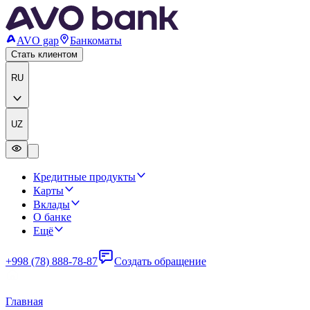
AVO gap
Банкоматы
Стать клиентом
RU
UZ
Кредитные продукты
Карты
Вклады
О банке
Ещё
+998 (78) 888-78-87
Создать обращение
Главная