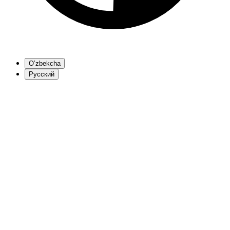
O’zbekcha
Русский