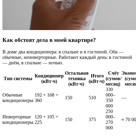
Как обстоят дела в моей квартире?
В доме два кондиционера: в спальне и в гостиной. Оба —
обычные, неинверторные. Работают каждый день: в гостиной
— днём, в спальне — ночью.
Остальная
Счёт
Эконо
Кондиционер
Итого
Тип системы
техника
(сумов/
(сум
(кВт·ч)
(кВт·ч)
(кВт·ч)
месяц)
меся
330
Обычные
192 + 168 =
000–
150
510
—
кондиционеры
360
350
000
250
Инверторные
120 + 105 =
000–
150
375
≈ 70 0
кондиционеры
225
270
000