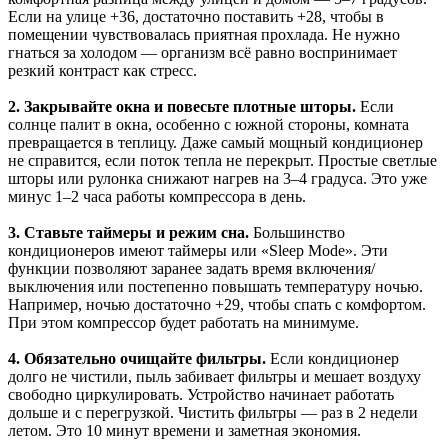
Если на улице +36, достаточно поставить +28, чтобы в
помещении чувствовалась приятная прохлада. Не нужно
гнаться за холодом — организм всё равно воспринимает
резкий контраст как стресс.
2. Закрывайте окна и повесьте плотные шторы.
Если
солнце палит в окна, особенно с южной стороны, комната
превращается в теплицу. Даже самый мощный кондиционер
не справится, если поток тепла не перекрыт. Простые светлые
шторы или рулонка снижают нагрев на 3–4 градуса. Это уже
минус 1–2 часа работы компрессора в день.
3. Ставьте таймеры и режим сна.
Большинство
кондиционеров имеют таймеры или «Sleep Mode». Эти
функции позволяют заранее задать время включения/
выключения или постепенно повышать температуру ночью.
Например, ночью достаточно +29, чтобы спать с комфортом.
При этом компрессор будет работать на минимуме.
4. Обязательно очищайте фильтры.
Если кондиционер
долго не чистили, пыль забивает фильтры и мешает воздуху
свободно циркулировать. Устройство начинает работать
дольше и с перегрузкой. Чистить фильтры — раз в 2 недели
летом. Это 10 минут времени и заметная экономия.