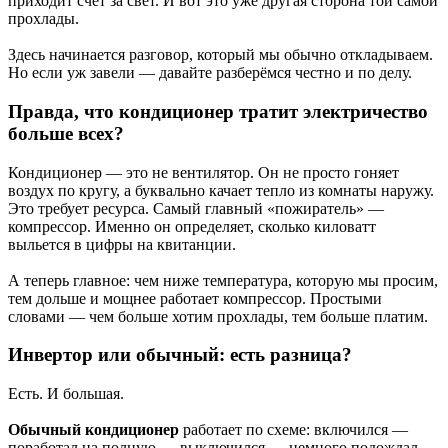
приходит счёт за свет. И вот это уже другая сторона той самой
прохлады.
Здесь начинается разговор, который мы обычно откладываем.
Но если уж завели — давайте разберёмся честно и по делу.
Правда, что кондиционер тратит электричество
больше всех?
Кондиционер — это не вентилятор. Он не просто гоняет
воздух по кругу, а буквально качает тепло из комнаты наружу.
Это требует ресурса. Самый главный «пожиратель»‎‎ —
компрессор. Именно он определяет, сколько киловатт
выльется в цифры на квитанции.
А теперь главное: чем ниже температура, которую мы просим,
тем дольше и мощнее работает компрессор. Простыми
словами — чем больше хотим прохлады, тем больше платим.
Инвертор или обычный: есть разница?
Есть. И большая.
Обычный кондиционер
работает по схеме: включился —
поработал на полную — выключился — немного подождал —