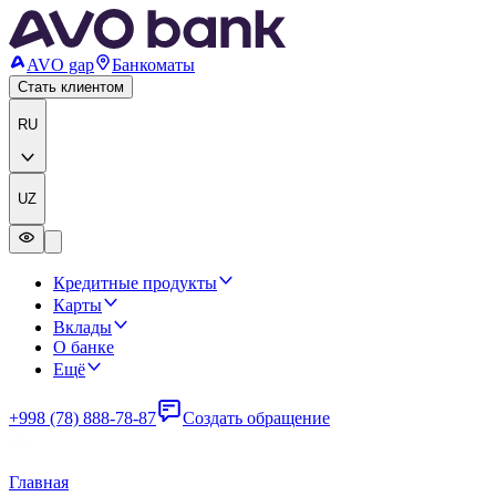
AVO gap
Банкоматы
Стать клиентом
RU
UZ
Кредитные продукты
Карты
Вклады
О банке
Ещё
+998 (78) 888-78-87
Создать обращение
Главная