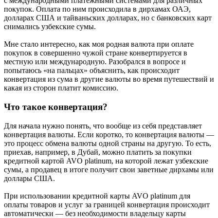
с международными платёжными системами для различных
покупок. Оплата по ним происходила в дирхамах ОАЭ,
долларах США и тайваньских долларах, но с банковских карт
снимались узбекские сумы.
Мне стало интересно, как моя родная валюта при оплате
покупок в совершенно чужой стране конвертируется в
местную или международную. Разобрался в вопросе и
попытаюсь «на пальцах» объяснить, как происходит
конвертация из сума в другие валюты во время путешествий и
какая из сторон платит комиссию.
Что такое конвертация?
Для начала нужно понять, что вообще из себя представляет
конвертация валюты. Если коротко, то конвертация валюты —
это процесс обмена валюты одной страны на другую. То есть,
приехав, например, в Дубай, можно платить за покупки
кредитной картой AVO platinum, на которой лежат узбекские
сумы, а продавец в итоге получит свои заветные дирхамы или
доллары США.
При использовании кредитной карты AVO platinum для
оплаты товаров и услуг за границей конвертация происходит
автоматически — без необходимости владельцу карты