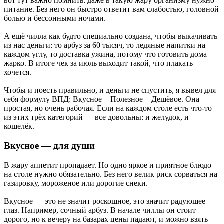
вот тут важно помнить: даже в такую жару организму нужно
питание. Без него он быстро ответит вам слабостью, головной
болью и бессонными ночами.
А ещё чилла как будто специально создана, чтобы выкачивать
из нас деньги: то арбуз за 60 тысяч, то ледяные напитки на
каждом углу, то доставка ужина, потому что готовить дома
жарко. В итоге чек за июль выходит такой, что плакать
хочется.
Чтобы и поесть правильно, и деньги не спустить, я вывел для
себя формулу ВПД: Вкусное + Полезное + Дешёвое. Она
простая, но очень рабочая. Если на каждом столе есть что-то
из этих трёх категорий — все довольны: и желудок, и
кошелёк.
Вкусное — для души
В жару аппетит пропадает. Но одно яркое и приятное блюдо
на столе нужно обязательно. Без него велик риск сорваться на
газировку, мороженое или дорогие снеки.
Вкусное — это не значит роскошное, это значит радующее
глаз. Например, сочный арбуз. В начале чиллы он стоит
дорого, но к вечеру на базарах цены падают, и можно взять