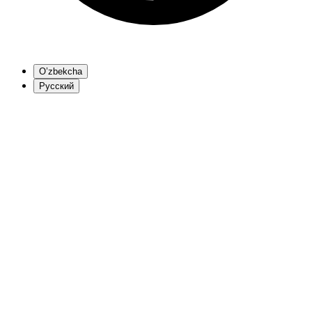
O’zbekcha
Русский