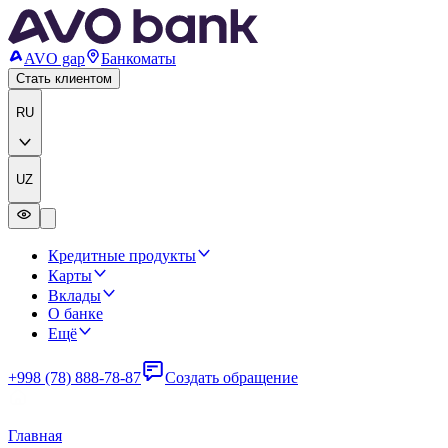
AVO gap
Банкоматы
Стать клиентом
RU
UZ
Кредитные продукты
Карты
Вклады
О банке
Ещё
+998 (78) 888-78-87
Создать обращение
Главная