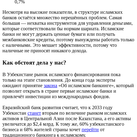
0,7%
Несмотря на высокие показатели, в структуре исламских
банков остаётся множество нерешённых проблем. Самая
большая — нехватка инструментов для управления деньгами,
которые соответствовали бы нормам шариата. Исламские
банки не могут держать ценные бумаги или получать
межбанковские кредиты, поэтому вынуждены работать только
с наличными. Это мешает эффективности, потому что
наличные не приносят никакого дохода.
Как обстоят дела у нас?
В Узбекистане рынок исламского финансирования пока
только на этапе становления. До конца года эксперты
ожидают принятие
закона
«Об исламском банкинге», который
позволит открыть в стране первые исламские банки и
привлечёт инвестиции из международных фондов.
Евразийский банк развития считает, что к 2033 году
Узбекистан
станет
вторым по величине рынком исламских
активов в Центральной Азии после Казахстана, а его активы
увеличатся до $2,4 млрд. К тому же, 60% узбекистанского
бизнеса и 68% жителей страны хочет
перейти
от
традиционного банкинга к исламскому.