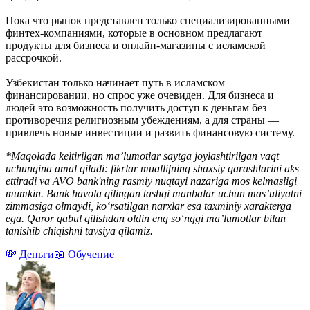
Пока что рынок представлен только специализированными
финтех-компаниями, которые в основном предлагают
продукты для бизнеса и онлайн-магазины с исламской
рассрочкой.
Узбекистан только начинает путь в исламском
финансировании, но спрос уже очевиден. Для бизнеса и
людей это возможность получить доступ к деньгам без
противоречия религиозным убеждениям, а для страны —
привлечь новые инвестиции и развить финансовую систему.
*Maqolada keltirilgan ma’lumotlar saytga joylashtirilgan vaqt
uchungina amal qiladi: fikrlar muallifning shaxsiy qarashlarini aks
ettiradi va AVO bank'ning rasmiy nuqtayi nazariga mos kelmasligi
mumkin. Bank havola qilingan tashqi manbalar uchun mas’uliyatni
zimmasiga olmaydi, ko‘rsatilgan narxlar esa taxminiy xarakterga
ega. Qaror qabul qilishdan oldin eng so‘nggi ma’lumotlar bilan
tanishib chiqishni tavsiya qilamiz.
💸 Деньги
📖 Обучение