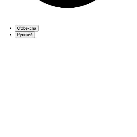
O’zbekcha
Русский