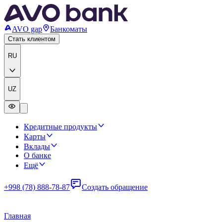
AVO gap
Банкоматы
Стать клиентом
RU
UZ
Кредитные продукты
Карты
Вклады
О банке
Ещё
+998 (78) 888-78-87
Создать обращение
Главная