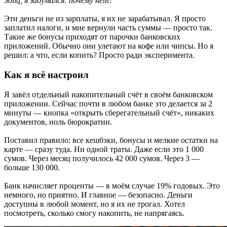
Soliq, я задумался: почему нет?
Эти деньги не из зарплаты, я их не зарабатывал. Я просто
заплатил налоги, и мне вернули часть суммы — просто так.
Такие же бонусы приходят от парочки банковских
приложений. Обычно они улетают на кофе или чипсы. Но я
решил: а что, если копить? Просто ради эксперимента.
Как я всё настроил
Я завёл отдельный накопительный счёт в своём банковском
приложении. Сейчас почти в любом банке это делается за 2
минуты — кнопка «открыть сберегательный счёт», никаких
документов, ноль бюрократии.
Поставил правило: все кешбэки, бонусы и мелкие остатки на
карте — сразу туда. Ни одной траты. Даже если это 1 000
сумов. Через месяц получилось 42 000 сумов. Через 3 —
больше 130 000.
Банк начисляет проценты — в моём случае 19% годовых. Это
немного, но приятно. И главное — безопасно. Деньги
доступны в любой момент, но я их не трогал. Хотел
посмотреть, сколько смогу накопить, не напрягаясь.