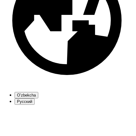
O’zbekcha
Русский