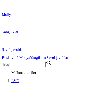
Moliya
Yangiliklar
Savol-javoblar
Bosh sahifa
Moliya
Yangiliklar
Savol-javoblar
Ma'lumot topilmadi
AVO