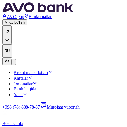
AVO gap
Bankomatlar
Mijoz bo'lish
UZ
RU
Kredit mahsulotlari
Kartalar
Omonatlar
Bank haqida
Yana
+998 (78) 888-78-87
Murojaat yuborish
Bosh sahifa