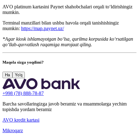
AVO platinum kartasini Paynet shahobchalari orqali toʻldirishingiz
mumkin.
Terminal manzillari bilan ushbu havola orqali tanishishingiz
mumkin:
https://map.paynet.uz/
*Agar kiosk ishlamayotgan bo‘lsa, qurilma korpusida ko‘rsatilgan
qo‘llab-quvvatlash raqamiga murojaat qiling.
Maqola sizga yoqdimi?
Ha
Yo'q
+998 (78) 888-78-87
Barcha savollaringizga javob beramiz va muammolarga yechim
topishda yordam beramiz
AVO kredit kartasi
Mikroqarz