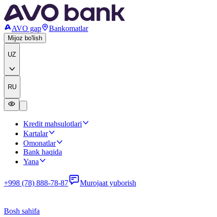
AVO gap
Bankomatlar
Mijoz bo'lish
UZ
RU
Kredit mahsulotlari
Kartalar
Omonatlar
Bank haqida
Yana
+998 (78) 888-78-87
Murojaat yuborish
Bosh sahifa