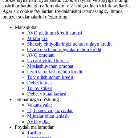
cookie fayllardan foydalanadi. Cookie fayllari veb-saytga oldingi
tashriflar haqidagi ma’lumotlarni o’z ichiga olgan kichik fayllardir.
Agar siz cookie fayllardan foydalanishni istamasangiz, iltimos,
brauzer sozlamalarini o’zgartiring.
Mahsulotlar
AVO platinum kredit kartasi
Mikroqarz
Shaxsiy ehtiyojlaringiz uchun onlayn kredit
O'zini o'zi band qilganlar uchun kredit
AVO omonati
Uzcard virtual kartasi
Moslashuvchan omonat
Uyni ta'mirlash uchun kredit
To'y qilish uchun kredit
Debet kartasi
To'lov stikeri
Debet virtual kartasi
Jamoamizga qo'shiling
Vakansiyalar
IT, biznes va jarayonlar
Mijozlar bilan ishlash
AVO gidlar
Foydali ma'lumotlar
Tariflar