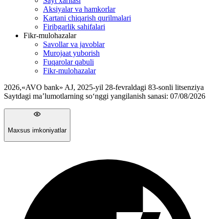
Sayt xaritasi
Aksiyalar va hamkorlar
Kartani chiqarish qurilmalari
Firibgarlik sahifalari
Fikr-mulohazalar
Savollar va javoblar
Murojaat yuborish
Fuqarolar qabuli
Fikr-mulohazalar
2026
,
«AVO bank» AJ, 2025-yil 28-fevraldagi 83-sonli litsenziya
Saytdagi ma’lumotlarning so‘nggi yangilanish sanasi:
07/08/2026
Maxsus imkoniyatlar