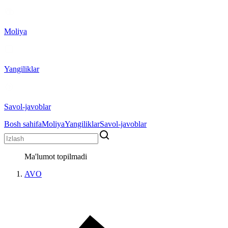
Moliya
Yangiliklar
Savol-javoblar
Bosh sahifa
Moliya
Yangiliklar
Savol-javoblar
Ma'lumot topilmadi
AVO