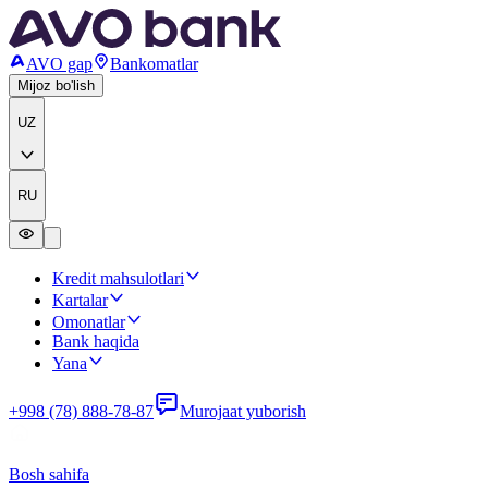
AVO gap
Bankomatlar
Mijoz bo'lish
UZ
RU
Kredit mahsulotlari
Kartalar
Omonatlar
Bank haqida
Yana
+998 (78) 888-78-87
Murojaat yuborish
Bosh sahifa