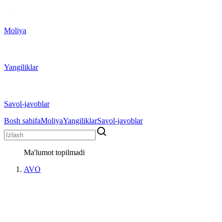
Moliya
Yangiliklar
Savol-javoblar
Bosh sahifa
Moliya
Yangiliklar
Savol-javoblar
Ma'lumot topilmadi
AVO