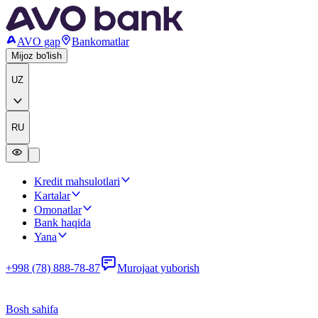
AVO gap
Bankomatlar
Mijoz bo'lish
UZ
RU
Kredit mahsulotlari
Kartalar
Omonatlar
Bank haqida
Yana
+998 (78) 888-78-87
Murojaat yuborish
Bosh sahifa