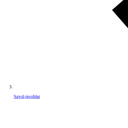
Savol-javoblar