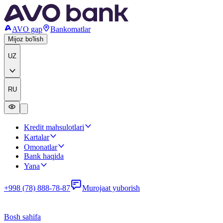
AVO gap
Bankomatlar
Mijoz bo'lish
UZ
RU
Kredit mahsulotlari
Kartalar
Omonatlar
Bank haqida
Yana
+998 (78) 888-78-87
Murojaat yuborish
Bosh sahifa