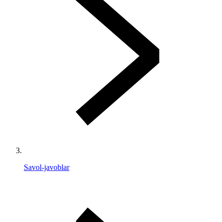
Savol-javoblar