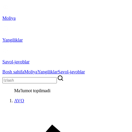
Moliya
Yangiliklar
Savol-javoblar
Bosh sahifa
Moliya
Yangiliklar
Savol-javoblar
Ma'lumot topilmadi
AVO