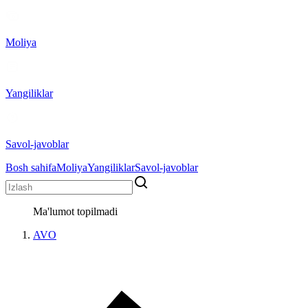
Moliya
Yangiliklar
Savol-javoblar
Bosh sahifa
Moliya
Yangiliklar
Savol-javoblar
Ma'lumot topilmadi
AVO