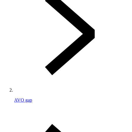
AVO gap