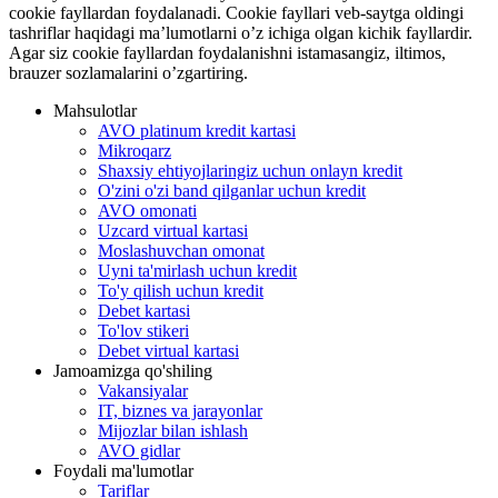
cookie fayllardan foydalanadi. Cookie fayllari veb-saytga oldingi
tashriflar haqidagi ma’lumotlarni o’z ichiga olgan kichik fayllardir.
Agar siz cookie fayllardan foydalanishni istamasangiz, iltimos,
brauzer sozlamalarini o’zgartiring.
Mahsulotlar
AVO platinum kredit kartasi
Mikroqarz
Shaxsiy ehtiyojlaringiz uchun onlayn kredit
O'zini o'zi band qilganlar uchun kredit
AVO omonati
Uzcard virtual kartasi
Moslashuvchan omonat
Uyni ta'mirlash uchun kredit
To'y qilish uchun kredit
Debet kartasi
To'lov stikeri
Debet virtual kartasi
Jamoamizga qo'shiling
Vakansiyalar
IT, biznes va jarayonlar
Mijozlar bilan ishlash
AVO gidlar
Foydali ma'lumotlar
Tariflar