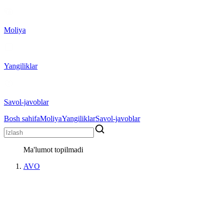
Moliya
Yangiliklar
Savol-javoblar
Bosh sahifa
Moliya
Yangiliklar
Savol-javoblar
Ma'lumot topilmadi
AVO